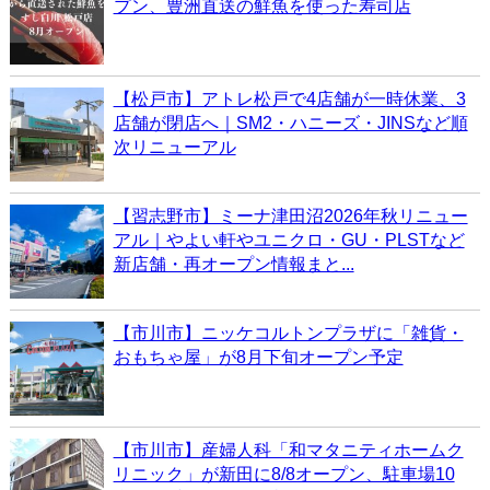
プン、豊洲直送の鮮魚を使った寿司店
【松戸市】アトレ松戸で4店舗が一時休業、3
店舗が閉店へ｜SM2・ハニーズ・JINSなど順
次リニューアル
【習志野市】ミーナ津田沼2026年秋リニュー
アル｜やよい軒やユニクロ・GU・PLSTなど
新店舗・再オープン情報まと...
【市川市】ニッケコルトンプラザに「雑貨・
おもちゃ屋」が8月下旬オープン予定
【市川市】産婦人科「和マタニティホームク
リニック」が新田に8/8オープン、駐車場10