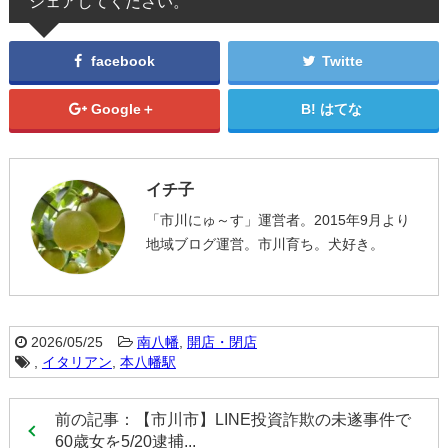
シェアしてください。
facebook
Twitte
Google＋
はてな
イチ子
「市川にゅ～す」運営者。2015年9月より
地域ブログ運営。市川育ち。犬好き。
2026/05/25
南八幡
,
開店・閉店
,
イタリアン
,
本八幡駅
前の記事：【市川市】LINE投資詐欺の未遂事件で
60歳女を5/20逮捕...