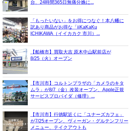
台、24時間365日無痛分娩に...
「もったいない」をお得につなぐ！本八幡に
訳あり商品がお得な「iiKaKaKu
ICHIKAWA（イイカカク 市川）...
【船橋市】買取大吉 原木中山駅前店が
8/25（火）オープン
【市川市】コルトンプラザの「カメラのキタ
ムラ」が8/7（金）改装オープン、Apple正規
サービスプロバイダ（修理）...
【市川市】行徳駅近くに「ユナーズカフェ」
が7/25オープン、ヴィーガン・グルテンフリー
メニュー、テイクアウトも