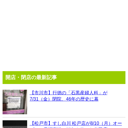
開店・閉店の最新記事
【市川市】行徳の「石黒産婦人科」が
7/31（金）閉院、46年の歴史に幕
【松戸市】すし白川 松戸店が8/10（月）オー