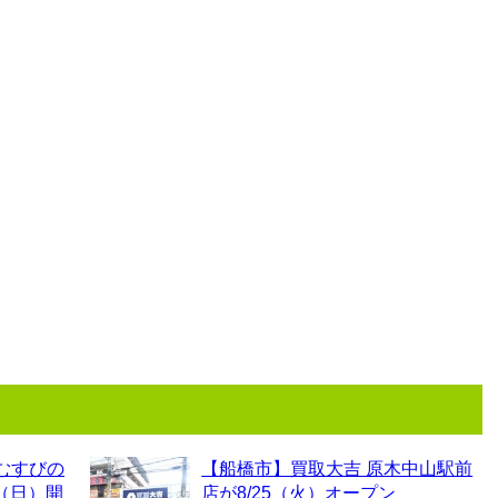
むすびの
【船橋市】買取大吉 原木中山駅前
0（日）開
店が8/25（火）オープン