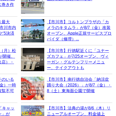
太巻き作
ス最大
【市川市】コルトンプラザの「カ
！市川市内
メラのキタムラ」が8/7（金）改装
など5決済
オープン、Apple正規サービスプロ
バイダ（修理）...
0（月）松
【市川市】行徳駅近くに「ユナー
6が開催、
ズカフェ」が7/25オープン、ヴィ
出店）・
ーガン・グルテンフリーメニュ
ー、テイクアウトも
チのいる
【市川市】南行徳自治会「納涼盆
（金）一時
踊り大会（2026）」が8/7（金）・
観覧不可
8（土）東海面公園で開催
「キャッ
【市川市】法典の湯が8/6（木）リ
ン」が
ニューアルオープン、料金値上