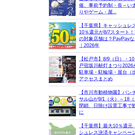
催、事前予約制・長～い
りやゲーム・屋...
【千葉県】キャッシュレ
10％還元が8/7スタート
の対象店舗は？PayPay
｜2026年
【松戸市】8/9（日）・1
戸宿坂川献灯まつり202
駐車場・駐輪場・屋台（
アクセスまとめ
【市川市動植物園】パン
サル山が9/1（火）～18
閉鎖、日除け設置工事で
に
【千葉県】最大10％還元
シュレス決済キャンペー