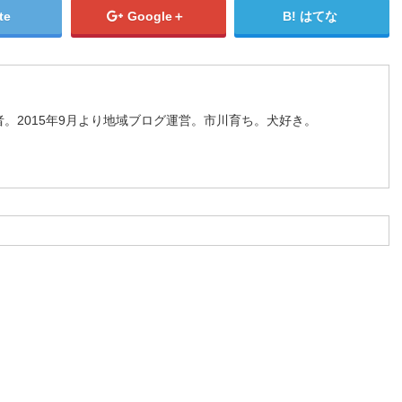
te
Google＋
はてな
。2015年9月より地域ブログ運営。市川育ち。犬好き。