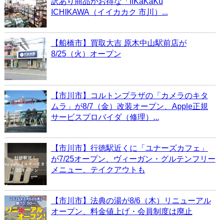
訳あり商品がお得な「iiKaKaKu
ICHIKAWA（イイカカク 市川）...
【船橋市】買取大吉 原木中山駅前店が
8/25（火）オープン
【市川市】コルトンプラザの「カメラのキタ
ムラ」が8/7（金）改装オープン、Apple正規
サービスプロバイダ（修理）...
【市川市】行徳駅近くに「ユナーズカフェ」
が7/25オープン、ヴィーガン・グルテンフリー
メニュー、テイクアウトも
【市川市】法典の湯が8/6（木）リニューアル
オープン、料金値上げ・会員制度は廃止