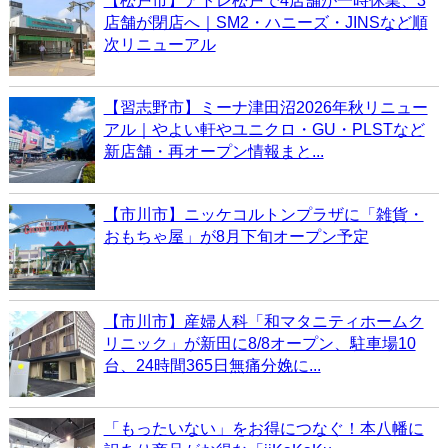
【松戸市】アトレ松戸で4店舗が一時休業、3
店舗が閉店へ｜SM2・ハニーズ・JINSなど順
次リニューアル
【習志野市】ミーナ津田沼2026年秋リニュー
アル｜やよい軒やユニクロ・GU・PLSTなど
新店舗・再オープン情報まと...
【市川市】ニッケコルトンプラザに「雑貨・
おもちゃ屋」が8月下旬オープン予定
【市川市】産婦人科「和マタニティホームク
リニック」が新田に8/8オープン、駐車場10
台、24時間365日無痛分娩に...
「もったいない」をお得につなぐ！本八幡に