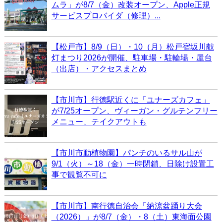
ムラ」が8/7（金）改装オープン、Apple正規
サービスプロバイダ（修理）...
【松戸市】8/9（日）・10（月）松戸宿坂川献
灯まつり2026が開催、駐車場・駐輪場・屋台
（出店）・アクセスまとめ
【市川市】行徳駅近くに「ユナーズカフェ」
が7/25オープン、ヴィーガン・グルテンフリー
メニュー、テイクアウトも
【市川市動植物園】パンチのいるサル山が
9/1（火）～18（金）一時閉鎖、日除け設置工
事で観覧不可に
【市川市】南行徳自治会「納涼盆踊り大会
（2026）」が8/7（金）・8（土）東海面公園