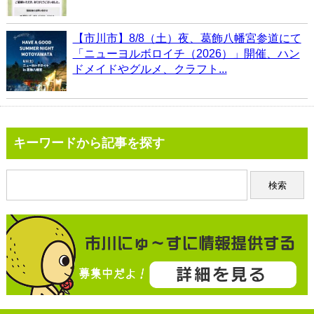
【市川市】8/8（土）夜、葛飾八幡宮参道にて
「ニューヨルボロイチ（2026）」開催、ハン
ドメイドやグルメ、クラフト...
キーワードから記事を探す