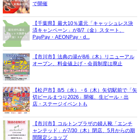
で開催
【千葉県】最大10％還元「キャッシュレス決
済キャンペーン」が8/7（金）スタート、
PayPay・AEONPay・d...
【市川市】法典の湯が8/6（木）リニューアル
オープン、料金値上げ・会員制度は廃止
【松戸市】8/5（水）・6（木）矢切駅前で「矢
切ビールまつり2026」開催、生ビール・出
店・ステージイベントも
【市川市】コルトンプラザの婦人靴「エンチ
ャンテッド」が7/30（木）閉店、5月からの期
間限定ショップ