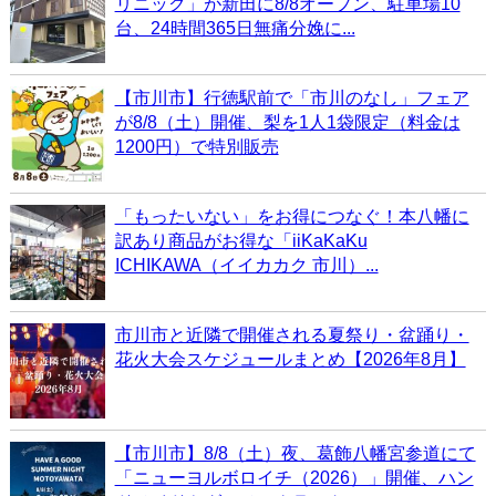
リニック」が新田に8/8オープン、駐車場10
台、24時間365日無痛分娩に...
【市川市】行徳駅前で「市川のなし」フェア
が8/8（土）開催、梨を1人1袋限定（料金は
1200円）で特別販売
「もったいない」をお得につなぐ！本八幡に
訳あり商品がお得な「iiKaKaKu
ICHIKAWA（イイカカク 市川）...
市川市と近隣で開催される夏祭り・盆踊り・
花火大会スケジュールまとめ【2026年8月】
【市川市】8/8（土）夜、葛飾八幡宮参道にて
「ニューヨルボロイチ（2026）」開催、ハン