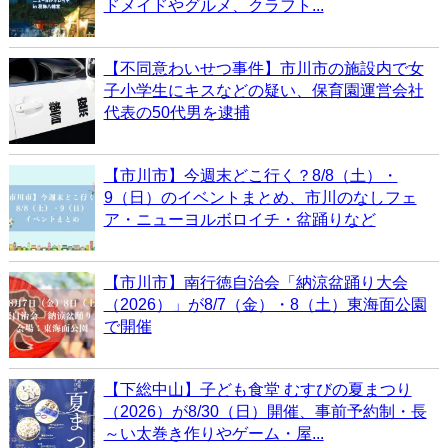
ドメイドやグルメ、クラフト...
【不同意わいせつ事件】市川市の施設内で女
子小学生にキスなどの疑い、保育園運営会社
代表の50代男を逮捕
【市川市】今週末どこ行く？8/8（土）・
9（日）のイベントまとめ、市川のなしフェ
ア・ニューヨルボロイチ・盆踊りなど
【市川市】南行徳自治会「納涼盆踊り大会
（2026）」が8/7（金）・8（土）東海面公園
で開催
【下総中山】子ども食堂 むすびの夏まつり
（2026）が8/30（日）開催、事前予約制・長
～い太巻き作りやゲーム・屋...