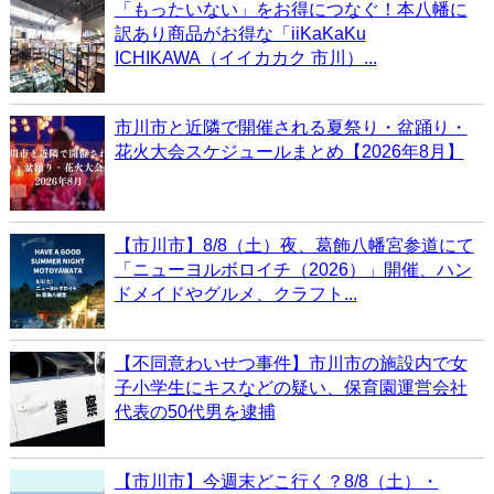
「もったいない」をお得につなぐ！本八幡に
訳あり商品がお得な「iiKaKaKu
ICHIKAWA（イイカカク 市川）...
市川市と近隣で開催される夏祭り・盆踊り・
花火大会スケジュールまとめ【2026年8月】
【市川市】8/8（土）夜、葛飾八幡宮参道にて
「ニューヨルボロイチ（2026）」開催、ハン
ドメイドやグルメ、クラフト...
【不同意わいせつ事件】市川市の施設内で女
子小学生にキスなどの疑い、保育園運営会社
代表の50代男を逮捕
【市川市】今週末どこ行く？8/8（土）・