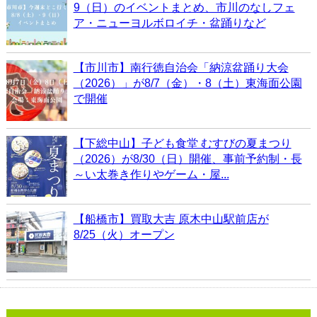
9（日）のイベントまとめ、市川のなしフェ
ア・ニューヨルボロイチ・盆踊りなど
【市川市】南行徳自治会「納涼盆踊り大会
（2026）」が8/7（金）・8（土）東海面公園
で開催
【下総中山】子ども食堂 むすびの夏まつり
（2026）が8/30（日）開催、事前予約制・長
～い太巻き作りやゲーム・屋...
【船橋市】買取大吉 原木中山駅前店が
8/25（火）オープン