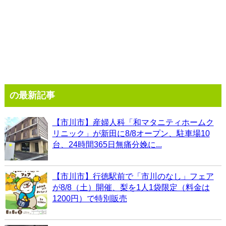
の最新記事
【市川市】産婦人科「和マタニティホームク
リニック」が新田に8/8オープン、駐車場10
台、24時間365日無痛分娩に...
【市川市】行徳駅前で「市川のなし」フェア
が8/8（土）開催、梨を1人1袋限定（料金は
1200円）で特別販売