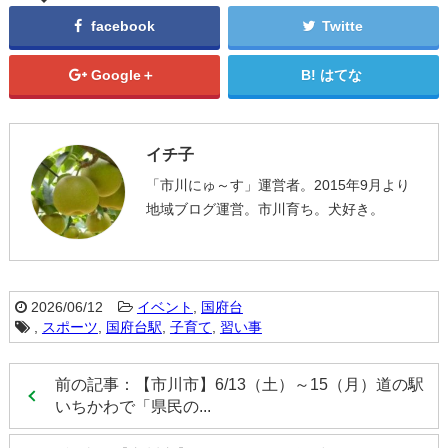
facebook
Twitte
Google＋
はてな
イチ子
「市川にゅ～す」運営者。2015年9月より
地域ブログ運営。市川育ち。犬好き。
2026/06/12
イベント
,
国府台
,
スポーツ
,
国府台駅
,
子育て
,
習い事
前の記事：【市川市】6/13（土）～15（月）道の駅
いちかわで「県民の...