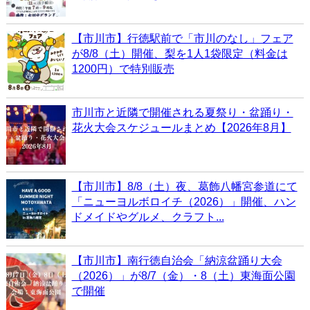
【市川市】行徳駅前で「市川のなし」フェア
が8/8（土）開催、梨を1人1袋限定（料金は
1200円）で特別販売
市川市と近隣で開催される夏祭り・盆踊り・
花火大会スケジュールまとめ【2026年8月】
【市川市】8/8（土）夜、葛飾八幡宮参道にて
「ニューヨルボロイチ（2026）」開催、ハン
ドメイドやグルメ、クラフト...
【市川市】南行徳自治会「納涼盆踊り大会
（2026）」が8/7（金）・8（土）東海面公園
で開催