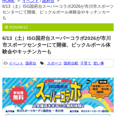
HOME
イベント
/
国府台
6/13（土）ISG国府台スーパーコラボ2026が市川市スポーツ
センターにて開催、ピックルボール体験会やキッチンカー
も
2026/06/12
6/13（土）ISG国府台スーパーコラボ2026が市川
市スポーツセンターにて開催、ピックルボール体
験会やキッチンカーも
イベント
,
国府台
,
スポーツ
,
国府台駅
,
子育て
,
習い事