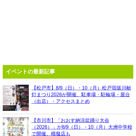
イベントの最新記事
【松戸市】8/9（日）・10（月）松戸宿坂川献
灯まつり2026が開催、駐車場・駐輪場・屋台
（出店）・アクセスまとめ
【市川市】「おおす納涼盆踊り大会
（2026）」が8/9（日）・10（月）大洲中学校
で開催、模擬店も