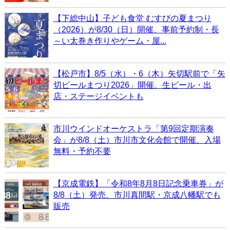
【下総中山】子ども食堂 むすびの夏まつり
（2026）が8/30（日）開催、事前予約制・長
～い太巻き作りやゲーム・屋...
【松戸市】8/5（水）・6（木）矢切駅前で「矢
切ビールまつり2026」開催、生ビール・出
店・ステージイベントも
市川ウインドオーケストラ「第9回定期演奏
会」が8/8（土）市川市文化会館で開催、入場
無料・予約不要
【京成電鉄】「令和8年8月8日記念乗車券」が
8/8（土）発売、市川真間駅・京成八幡駅でも
販売