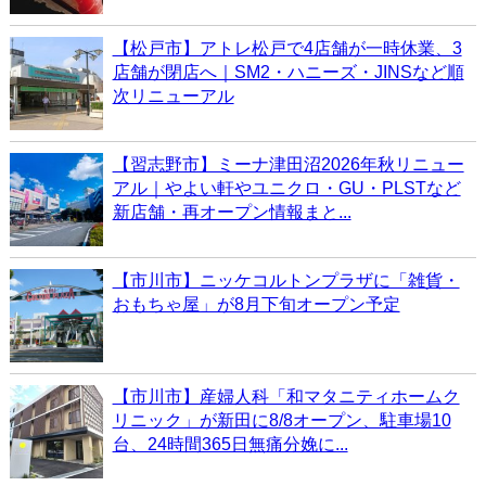
【松戸市】アトレ松戸で4店舗が一時休業、3
店舗が閉店へ｜SM2・ハニーズ・JINSなど順
次リニューアル
【習志野市】ミーナ津田沼2026年秋リニュー
アル｜やよい軒やユニクロ・GU・PLSTなど
新店舗・再オープン情報まと...
【市川市】ニッケコルトンプラザに「雑貨・
おもちゃ屋」が8月下旬オープン予定
【市川市】産婦人科「和マタニティホームク
リニック」が新田に8/8オープン、駐車場10
台、24時間365日無痛分娩に...