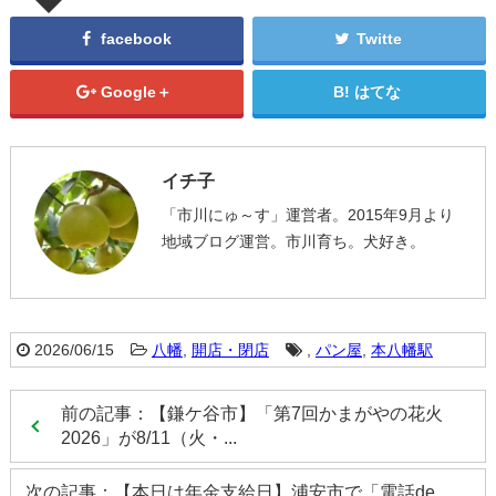
facebook
Twitte
Google＋
はてな
イチ子
「市川にゅ～す」運営者。2015年9月より
地域ブログ運営。市川育ち。犬好き。
2026/06/15
八幡
,
開店・閉店
,
パン屋
,
本八幡駅
前の記事：【鎌ケ谷市】「第7回かまがやの花火
2026」が8/11（火・...
次の記事：【本日は年金支給日】浦安市で「電話de