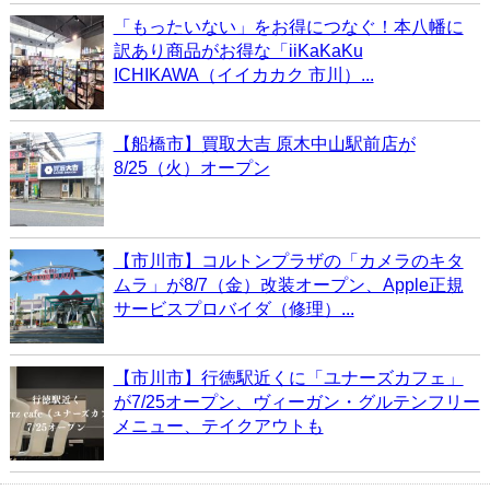
「もったいない」をお得につなぐ！本八幡に
訳あり商品がお得な「iiKaKaKu
ICHIKAWA（イイカカク 市川）...
【船橋市】買取大吉 原木中山駅前店が
8/25（火）オープン
【市川市】コルトンプラザの「カメラのキタ
ムラ」が8/7（金）改装オープン、Apple正規
サービスプロバイダ（修理）...
【市川市】行徳駅近くに「ユナーズカフェ」
が7/25オープン、ヴィーガン・グルテンフリー
メニュー、テイクアウトも