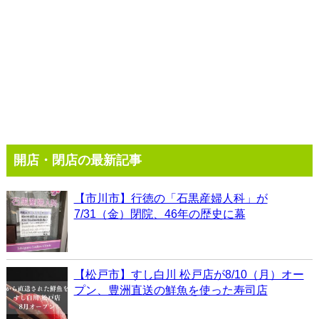
開店・閉店の最新記事
【市川市】行徳の「石黒産婦人科」が
7/31（金）閉院、46年の歴史に幕
【松戸市】すし白川 松戸店が8/10（月）オー
プン、豊洲直送の鮮魚を使った寿司店