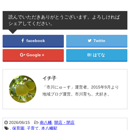
読んでいただきありがとうございます。よろしければ
シェアしてください。
facebook
Twitte
Google＋
はてな
イチ子
「市川にゅ～す」運営者。2015年9月より
地域ブログ運営。市川育ち。犬好き。
2026/06/15
南八幡
,
開店・閉店
,
保育園
,
子育て
,
本八幡駅