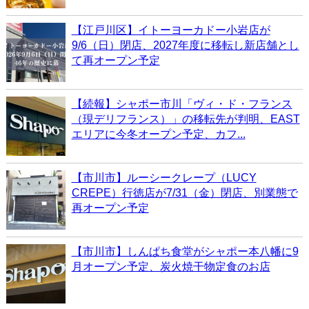
【江戸川区】イトーヨーカドー小岩店が
9/6（日）閉店、2027年度に移転し新店舗とし
て再オープン予定
【続報】シャポー市川「ヴィ・ド・フランス
（現デリフランス）」の移転先が判明、EAST
エリアに今冬オープン予定、カフ...
【市川市】ルーシークレープ（LUCY
CREPE）行徳店が7/31（金）閉店、別業態で
再オープン予定
【市川市】しんぱち食堂がシャポー本八幡に9
月オープン予定、炭火焼干物定食のお店