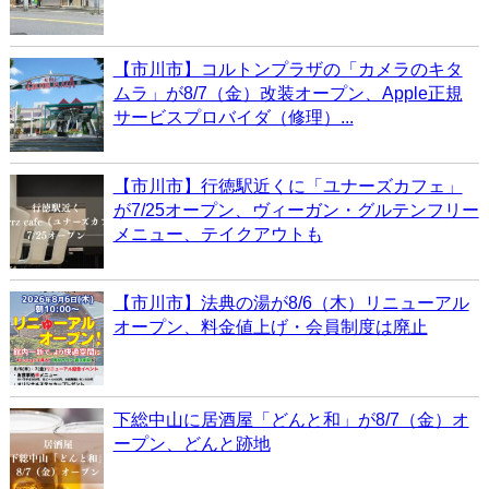
【市川市】コルトンプラザの「カメラのキタ
ムラ」が8/7（金）改装オープン、Apple正規
サービスプロバイダ（修理）...
【市川市】行徳駅近くに「ユナーズカフェ」
が7/25オープン、ヴィーガン・グルテンフリー
メニュー、テイクアウトも
【市川市】法典の湯が8/6（木）リニューアル
オープン、料金値上げ・会員制度は廃止
下総中山に居酒屋「どんと和」が8/7（金）オ
ープン、どんと跡地