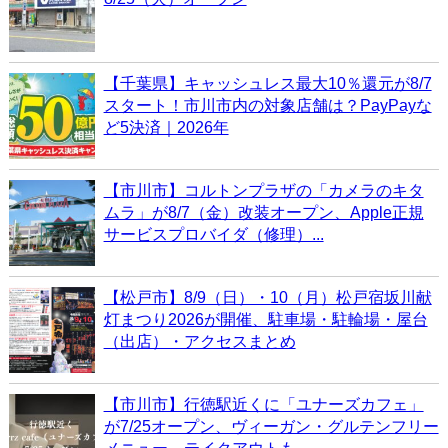
【千葉県】キャッシュレス最大10％還元が8/7
スタート！市川市内の対象店舗は？PayPayな
ど5決済｜2026年
【市川市】コルトンプラザの「カメラのキタ
ムラ」が8/7（金）改装オープン、Apple正規
サービスプロバイダ（修理）...
【松戸市】8/9（日）・10（月）松戸宿坂川献
灯まつり2026が開催、駐車場・駐輪場・屋台
（出店）・アクセスまとめ
【市川市】行徳駅近くに「ユナーズカフェ」
が7/25オープン、ヴィーガン・グルテンフリー