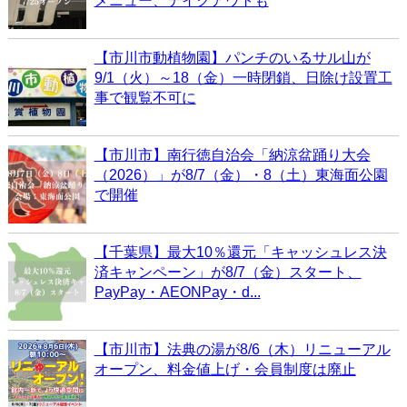
メニュー、テイクアウトも
【市川市動植物園】パンチのいるサル山が
9/1（火）～18（金）一時閉鎖、日除け設置工
事で観覧不可に
【市川市】南行徳自治会「納涼盆踊り大会
（2026）」が8/7（金）・8（土）東海面公園
で開催
【千葉県】最大10％還元「キャッシュレス決
済キャンペーン」が8/7（金）スタート、
PayPay・AEONPay・d...
【市川市】法典の湯が8/6（木）リニューアル
オープン、料金値上げ・会員制度は廃止