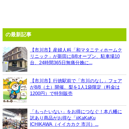
の最新記事
【市川市】産婦人科「和マタニティホームク
リニック」が新田に8/8オープン、駐車場10
台、24時間365日無痛分娩に...
【市川市】行徳駅前で「市川のなし」フェア
が8/8（土）開催、梨を1人1袋限定（料金は
1200円）で特別販売
「もったいない」をお得につなぐ！本八幡に
訳あり商品がお得な「iiKaKaKu
ICHIKAWA（イイカカク 市川）...