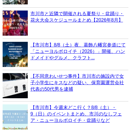
市川市と近隣で開催される夏祭り・盆踊り・
花火大会スケジュールまとめ【2026年8月】
【市川市】8/8（土）夜、葛飾八幡宮参道にて
「ニューヨルボロイチ（2026）」開催、ハン
ドメイドやグルメ、クラフト...
【不同意わいせつ事件】市川市の施設内で女
子小学生にキスなどの疑い、保育園運営会社
代表の50代男を逮捕
【市川市】今週末どこ行く？8/8（土）・
9（日）のイベントまとめ、市川のなしフェ
ア・ニューヨルボロイチ・盆踊りなど