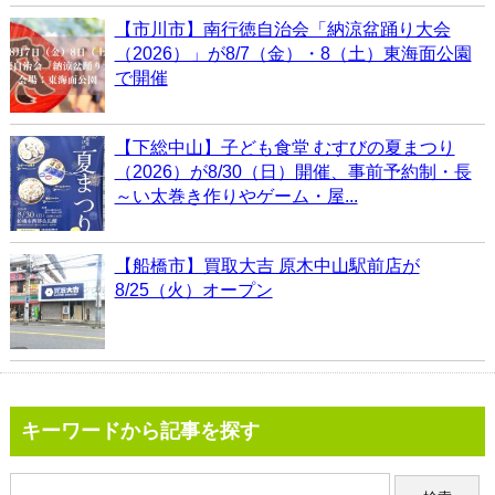
【市川市】南行徳自治会「納涼盆踊り大会
（2026）」が8/7（金）・8（土）東海面公園
で開催
【下総中山】子ども食堂 むすびの夏まつり
（2026）が8/30（日）開催、事前予約制・長
～い太巻き作りやゲーム・屋...
【船橋市】買取大吉 原木中山駅前店が
8/25（火）オープン
キーワードから記事を探す