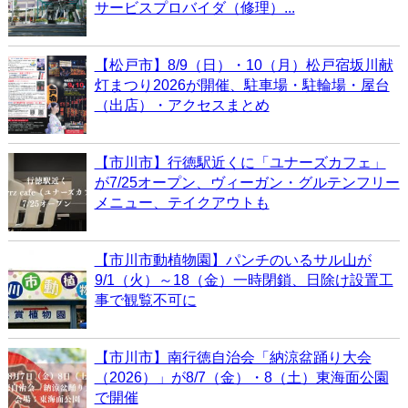
サービスプロバイダ（修理）...
【松戸市】8/9（日）・10（月）松戸宿坂川献
灯まつり2026が開催、駐車場・駐輪場・屋台
（出店）・アクセスまとめ
【市川市】行徳駅近くに「ユナーズカフェ」
が7/25オープン、ヴィーガン・グルテンフリー
メニュー、テイクアウトも
【市川市動植物園】パンチのいるサル山が
9/1（火）～18（金）一時閉鎖、日除け設置工
事で観覧不可に
【市川市】南行徳自治会「納涼盆踊り大会
（2026）」が8/7（金）・8（土）東海面公園
で開催