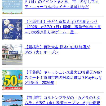
9（日）のイベントまとめ、市川のなしフェ
ア・ニューヨルボロイチ・盆踊りなど
【下総中山】子ども食堂 むすびの夏まつり
（2026）が8/30（日）開催、事前予約制・長
～い太巻き作りやゲーム・屋...
【船橋市】買取大吉 原木中山駅前店が
8/25（火）オープン
【千葉県】キャッシュレス最大10％還元が8/7
スタート！市川市内の対象店舗は？PayPayな
ど5決済｜2026年
【市川市】コルトンプラザの「カメラのキタ
ムラ」が8/7（金）改装オープン、Apple正規