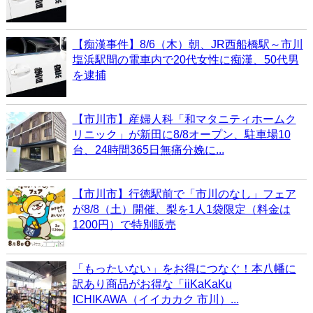
【痴漢事件】8/6（木）朝、JR西船橋駅～市川
塩浜駅間の電車内で20代女性に痴漢、50代男
を逮捕
【市川市】産婦人科「和マタニティホームク
リニック」が新田に8/8オープン、駐車場10
台、24時間365日無痛分娩に...
【市川市】行徳駅前で「市川のなし」フェア
が8/8（土）開催、梨を1人1袋限定（料金は
1200円）で特別販売
「もったいない」をお得につなぐ！本八幡に
訳あり商品がお得な「iiKaKaKu
ICHIKAWA（イイカカク 市川）...