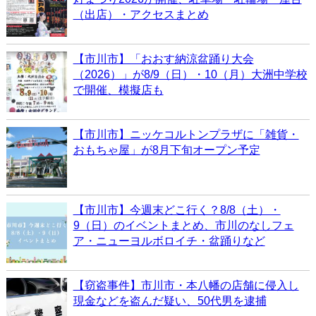
（出店）・アクセスまとめ
【市川市】「おおす納涼盆踊り大会
（2026）」が8/9（日）・10（月）大洲中学校
で開催、模擬店も
【市川市】ニッケコルトンプラザに「雑貨・
おもちゃ屋」が8月下旬オープン予定
【市川市】今週末どこ行く？8/8（土）・
9（日）のイベントまとめ、市川のなしフェ
ア・ニューヨルボロイチ・盆踊りなど
【窃盗事件】市川市・本八幡の店舗に侵入し
現金などを盗んだ疑い、50代男を逮捕