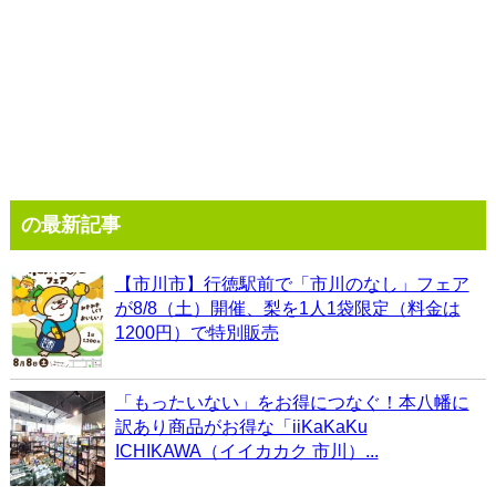
の最新記事
【市川市】行徳駅前で「市川のなし」フェア
が8/8（土）開催、梨を1人1袋限定（料金は
1200円）で特別販売
「もったいない」をお得につなぐ！本八幡に
訳あり商品がお得な「iiKaKaKu
ICHIKAWA（イイカカク 市川）...