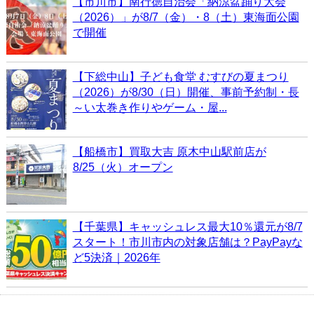
【市川市】南行徳自治会「納涼盆踊り大会
（2026）」が8/7（金）・8（土）東海面公園
で開催
【下総中山】子ども食堂 むすびの夏まつり
（2026）が8/30（日）開催、事前予約制・長
～い太巻き作りやゲーム・屋...
【船橋市】買取大吉 原木中山駅前店が
8/25（火）オープン
【千葉県】キャッシュレス最大10％還元が8/7
スタート！市川市内の対象店舗は？PayPayな
ど5決済｜2026年