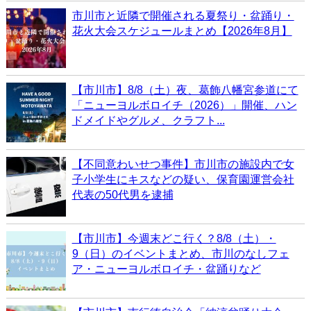
市川市と近隣で開催される夏祭り・盆踊り・
花火大会スケジュールまとめ【2026年8月】
【市川市】8/8（土）夜、葛飾八幡宮参道にて
「ニューヨルボロイチ（2026）」開催、ハン
ドメイドやグルメ、クラフト...
【不同意わいせつ事件】市川市の施設内で女
子小学生にキスなどの疑い、保育園運営会社
代表の50代男を逮捕
【市川市】今週末どこ行く？8/8（土）・
9（日）のイベントまとめ、市川のなしフェ
ア・ニューヨルボロイチ・盆踊りなど