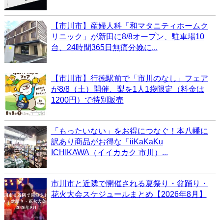
【市川市】産婦人科「和マタニティホームク
リニック」が新田に8/8オープン、駐車場10
台、24時間365日無痛分娩に...
【市川市】行徳駅前で「市川のなし」フェア
が8/8（土）開催、梨を1人1袋限定（料金は
1200円）で特別販売
「もったいない」をお得につなぐ！本八幡に
訳あり商品がお得な「iiKaKaKu
ICHIKAWA（イイカカク 市川）...
市川市と近隣で開催される夏祭り・盆踊り・
花火大会スケジュールまとめ【2026年8月】