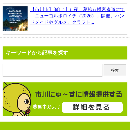
【市川市】8/8（土）夜、葛飾八幡宮参道にて
「ニューヨルボロイチ（2026）」開催、ハン
ドメイドやグルメ、クラフト...
キーワードから記事を探す