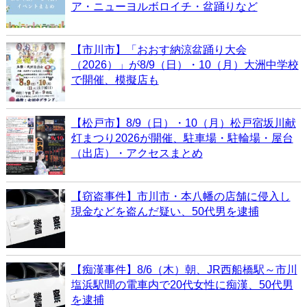
ア・ニューヨルボロイチ・盆踊りなど
【市川市】「おおす納涼盆踊り大会
（2026）」が8/9（日）・10（月）大洲中学校
で開催、模擬店も
【松戸市】8/9（日）・10（月）松戸宿坂川献
灯まつり2026が開催、駐車場・駐輪場・屋台
（出店）・アクセスまとめ
【窃盗事件】市川市・本八幡の店舗に侵入し
現金などを盗んだ疑い、50代男を逮捕
【痴漢事件】8/6（木）朝、JR西船橋駅～市川
塩浜駅間の電車内で20代女性に痴漢、50代男
を逮捕