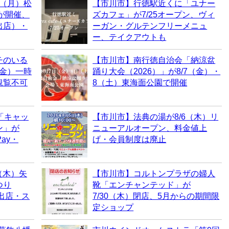
0（月）松
【市川市】行徳駅近くに「ユナー
6が開催、
ズカフェ」が7/25オープン、ヴィ
出店）・
ーガン・グルテンフリーメニュ
ー、テイクアウトも
チのいる
【市川市】南行徳自治会「納涼盆
（金）一時
踊り大会（2026）」が8/7（金）・
観覧不可
8（土）東海面公園で開催
「キャッ
【市川市】法典の湯が8/6（木）リ
ン」が
ニューアルオープン、料金値上
ay・
げ・会員制度は廃止
（木）矢
【市川市】コルトンプラザの婦人
つり
靴「エンチャンテッド」が
・出店・ス
7/30（木）閉店、5月からの期間限
定ショップ