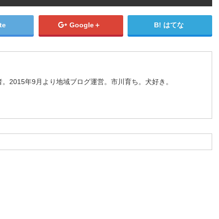
te
Google＋
はてな
。2015年9月より地域ブログ運営。市川育ち。犬好き。