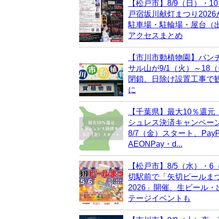
【松戸市】8/9（日）・1
戸宿坂川献灯まつり202
駐車場・駐輪場・屋台（
アクセスまとめ
【市川市動植物園】パン
サル山が9/1（火）～18
閉鎖、日除け設置工事で
に
【千葉県】最大10％還元
シュレス決済キャンペー
8/7（金）スタート、PayP
AEONPay・d...
【松戸市】8/5（水）・6
切駅前で「矢切ビールま
2026」開催、生ビール
テージイベントも