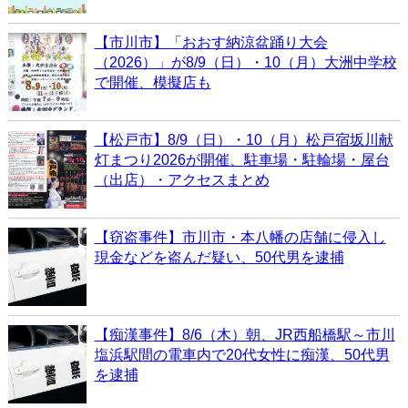
【市川市】「おおす納涼盆踊り大会
（2026）」が8/9（日）・10（月）大洲中学校
で開催、模擬店も
【松戸市】8/9（日）・10（月）松戸宿坂川献
灯まつり2026が開催、駐車場・駐輪場・屋台
（出店）・アクセスまとめ
【窃盗事件】市川市・本八幡の店舗に侵入し
現金などを盗んだ疑い、50代男を逮捕
【痴漢事件】8/6（木）朝、JR西船橋駅～市川
塩浜駅間の電車内で20代女性に痴漢、50代男
を逮捕