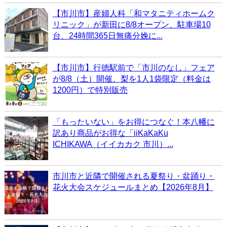
【市川市】産婦人科「和マタニティホームク
リニック」が新田に8/8オープン、駐車場10
台、24時間365日無痛分娩に...
【市川市】行徳駅前で「市川のなし」フェア
が8/8（土）開催、梨を1人1袋限定（料金は
1200円）で特別販売
「もったいない」をお得につなぐ！本八幡に
訳あり商品がお得な「iiKaKaKu
ICHIKAWA（イイカカク 市川）...
市川市と近隣で開催される夏祭り・盆踊り・
花火大会スケジュールまとめ【2026年8月】