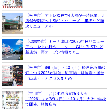
【松戸市】アトレ松戸で4店舗が一時休業、3
店舗が閉店へ｜SM2・ハニーズ・JINSなど順
次リニューアル
【習志野市】ミーナ津田沼2026年秋リニュー
アル｜やよい軒やユニクロ・GU・PLSTなど
新店舗・再オープン情報まと...
【松戸市】8/9（日）・10（月）松戸宿坂川献
灯まつり2026が開催、駐車場・駐輪場・屋台
（出店）・アクセスまとめ
【市川市】「おおす納涼盆踊り大会
（2026）」が8/9（日）・10（月）大洲中学校
で開催、模擬店も