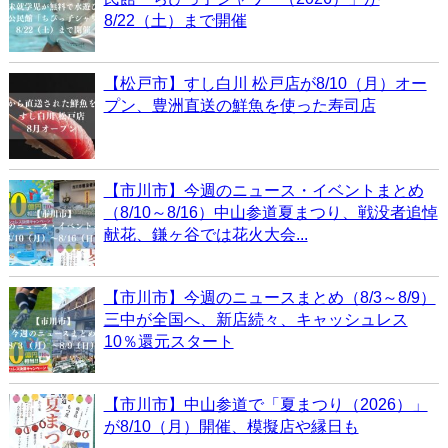
8/22（土）まで開催
【松戸市】すし白川 松戸店が8/10（月）オー
プン、豊洲直送の鮮魚を使った寿司店
【市川市】今週のニュース・イベントまとめ
（8/10～8/16）中山参道夏まつり、戦没者追悼
献花、鎌ヶ谷では花火大会...
【市川市】今週のニュースまとめ（8/3～8/9）
三中が全国へ、新店続々、キャッシュレス
10％還元スタート
【市川市】中山参道で「夏まつり（2026）」
が8/10（月）開催、模擬店や縁日も