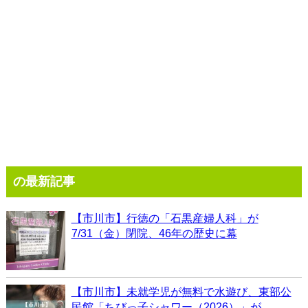
の最新記事
【市川市】行徳の「石黒産婦人科」が
7/31（金）閉院、46年の歴史に幕
【市川市】未就学児が無料で水遊び、東部公
民館「ちびっ子シャワー（2026）」が