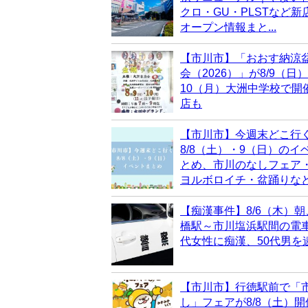
クロ・GU・PLSTなど新
オープン情報まと...
【市川市】「おおす納涼
会（2026）」が8/9（日
10（月）大洲中学校で開
店も
【市川市】今週末どこ行
8/8（土）・9（日）のイ
とめ、市川のなしフェア
ヨルボロイチ・盆踊りな
【痴漢事件】8/6（木）朝
橋駅～市川塩浜駅間の電車
代女性に痴漢、50代男を
【市川市】行徳駅前で「
し」フェアが8/8（土）