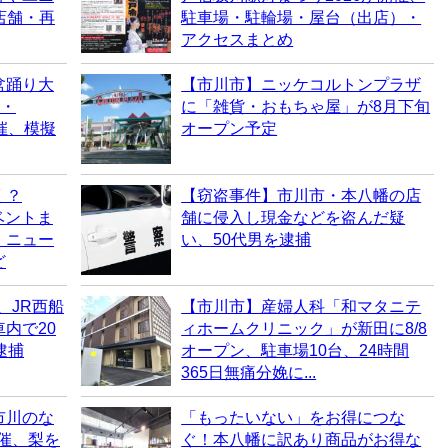
店舗・再
駐車場・駐輪場・屋台（出店）・
アクセスまとめ
盆踊り大
【市川市】ニッケコルトンプラザ
）・
に「雑貨・おもちゃ屋」が8月下旬
催、模擬
オープン予定
く？
【窃盗事件】市川市・本八幡の店
ベントま
舗に侵入し現金などを盗んだ疑
・ニュー
い、50代男を逮捕
ど
、JR西船
【市川市】産婦人科「和マタニテ
内で20
ィホームクリニック」が新田に8/8
逮捕
オープン、駐車場10台、24時間
365日無痛分娩に...
市川のな
「もったいない」をお得につな
開催、梨を
ぐ！本八幡に訳あり商品がお得な