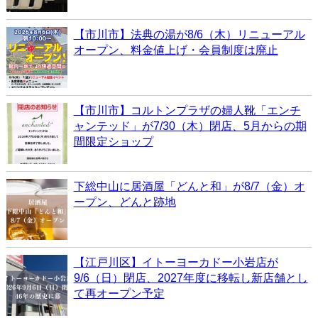
【市川市】法典の湯が8/6（木）リニューアル
オープン、料金値上げ・会員制度は廃止
【市川市】コルトンプラザの婦人靴「エンチ
ャンテッド」が7/30（木）閉店、5月からの期
間限定ショップ
下総中山に居酒屋「どんと和」が8/7（金）オ
ープン、どんと跡地
【江戸川区】イトーヨーカドー小岩店が
9/6（日）閉店、2027年度に移転し新店舗とし
て再オープン予定