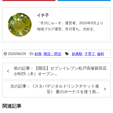
イチ子
「市川にゅ～す」運営者。2015年9月より
地域ブログ運営。市川育ち。犬好き。
2026/06/29
妙典
,
開店・閉店
,
妙典駅
,
子育て
,
歯科
前の記事：【開店】セブンイレブン松戸高塚新田店
が6/25（木）オープン...
次の記事：《スタバデジタルドリンクチケット進
呈》 夏のボーナスを使う前...
関連記事