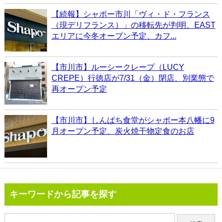
【続報】シャポー市川「ヴィ・ド・フランス
（現デリフランス）」の移転先が判明、EAST
エリアに今冬オープン予定、カフ...
【市川市】ルーシークレープ（LUCY
CREPE）行徳店が7/31（金）閉店、別業態で
再オープン予定
【市川市】しんぱち食堂がシャポー本八幡に9
月オープン予定、炭火焼干物定食のお店
キーワードから記事を探す