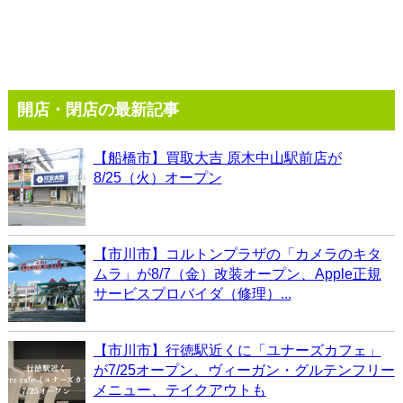
開店・閉店の最新記事
【船橋市】買取大吉 原木中山駅前店が
8/25（火）オープン
【市川市】コルトンプラザの「カメラのキタ
ムラ」が8/7（金）改装オープン、Apple正規
サービスプロバイダ（修理）...
【市川市】行徳駅近くに「ユナーズカフェ」
が7/25オープン、ヴィーガン・グルテンフリー
メニュー、テイクアウトも