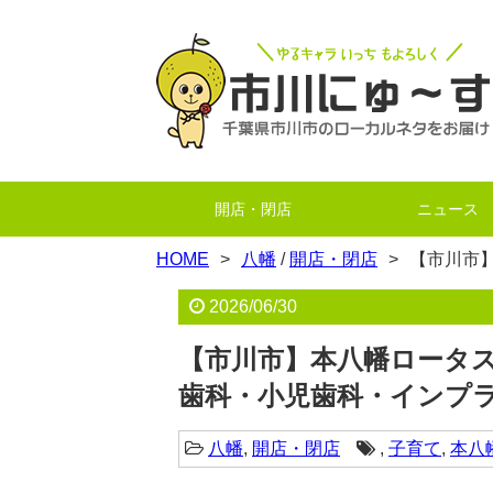
開店・閉店
ニュース
HOME
八幡
/
開店・閉店
【市川市
2026/06/30
【市川市】本八幡ロータス
歯科・小児歯科・インプ
八幡
,
開店・閉店
,
子育て
,
本八