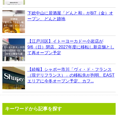
下総中山に居酒屋「どんと和」が8/7（金）オ
ープン、どんと跡地
【江戸川区】イトーヨーカドー小岩店が
9/6（日）閉店、2027年度に移転し新店舗とし
て再オープン予定
【続報】シャポー市川「ヴィ・ド・フランス
（現デリフランス）」の移転先が判明、EAST
エリアに今冬オープン予定、カフ...
キーワードから記事を探す