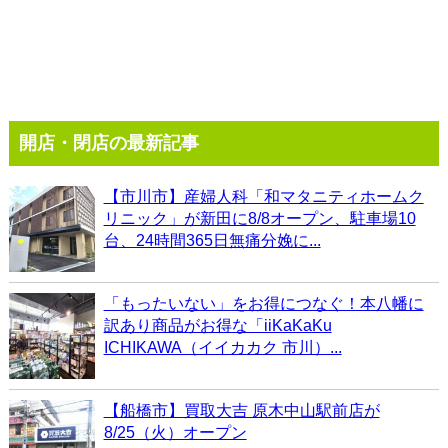
開店・閉店の最新記事
【市川市】産婦人科「和マタニティホームク
リニック」が新田に8/8オープン、駐車場10
台、24時間365日無痛分娩に...
「もったいない」をお得につなぐ！本八幡に
訳あり商品がお得な「iiKaKaKu
ICHIKAWA（イイカカク 市川）...
【船橋市】買取大吉 原木中山駅前店が
8/25（火）オープン