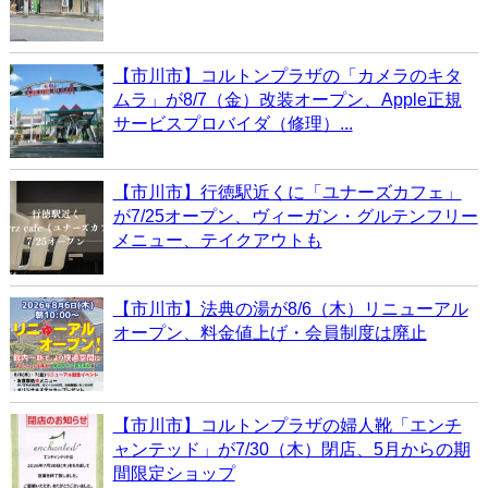
【市川市】コルトンプラザの「カメラのキタ
ムラ」が8/7（金）改装オープン、Apple正規
サービスプロバイダ（修理）...
【市川市】行徳駅近くに「ユナーズカフェ」
が7/25オープン、ヴィーガン・グルテンフリー
メニュー、テイクアウトも
【市川市】法典の湯が8/6（木）リニューアル
オープン、料金値上げ・会員制度は廃止
【市川市】コルトンプラザの婦人靴「エンチ
ャンテッド」が7/30（木）閉店、5月からの期
間限定ショップ