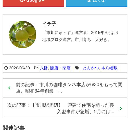
Google＋
はてな
イチ子
「市川にゅ～す」運営者。2015年9月より
地域ブログ運営。市川育ち。犬好き。
2026/06/30
八幡
,
開店・閉店
,
とんかつ
,
本八幡駅
前の記事：市川の珈琲タンネ本店が6/30をもって閉
店、昭和34年創業・...
次の記事：【市川駅周辺】一戸建て住宅を狙った侵
入盗事件が急増、5月には...
関連記事