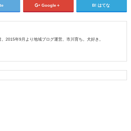
te
Google＋
はてな
。2015年9月より地域ブログ運営。市川育ち。犬好き。