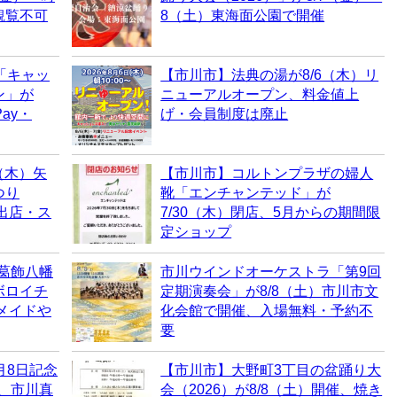
観覧不可
8（土）東海面公園で開催
「キャッ
【市川市】法典の湯が8/6（木）リ
ン」が
ニューアルオープン、料金値上
ay・
げ・会員制度は廃止
（木）矢
【市川市】コルトンプラザの婦人
つり
靴「エンチャンテッド」が
・出店・ス
7/30（木）閉店、5月からの期間限
定ショップ
、葛飾八幡
市川ウインドオーケストラ「第9回
ボロイチ
定期演奏会」が8/8（土）市川市文
ドメイドや
化会館で開催、入場無料・予約不
要
月8日記念
【市川市】大野町3丁目の盆踊り大
売、市川真
会（2026）が8/8（土）開催、焼き