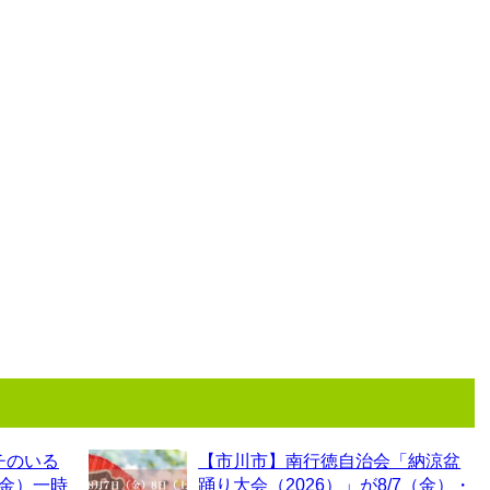
チのいる
【市川市】南行徳自治会「納涼盆
（金）一時
踊り大会（2026）」が8/7（金）・