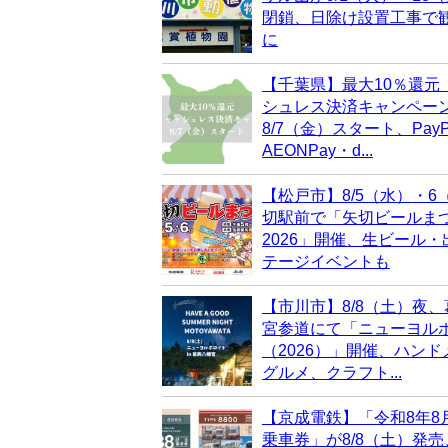
閉鎖、日除け設置工事で
に
【千葉県】最大10％還元
シュレス決済キャンペー
8/7（金）スタート、PayP
AEONPay・d...
【松戸市】8/5（水）・6
切駅前で「矢切ビールま
2026」開催、生ビール
テージイベントも
【市川市】8/8（土）夜
宮参道にて「ニューヨル
（2026）」開催、ハン
グルメ、クラフト...
【京成電鉄】「令和8年8
乗車券」が8/8（土）発