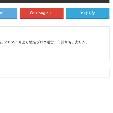
te
Google＋
はてな
。2015年9月より地域ブログ運営。市川育ち。犬好き。