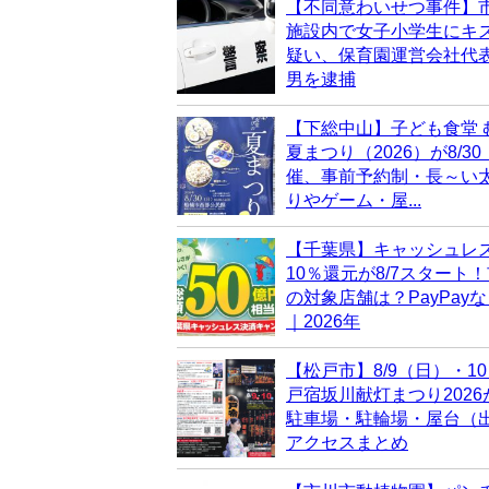
【不同意わいせつ事件】
施設内で女子小学生にキ
疑い、保育園運営会社代表
男を逮捕
【下総中山】子ども食堂 
夏まつり（2026）が8/3
催、事前予約制・長～い
りやゲーム・屋...
【千葉県】キャッシュレ
10％還元が8/7スタート
の対象店舗は？PayPay
｜2026年
【松戸市】8/9（日）・1
戸宿坂川献灯まつり202
駐車場・駐輪場・屋台（
アクセスまとめ