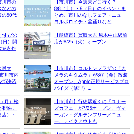
市川市の
【市川市】今週末どこ行く？
スなどの
8/8（土）・9（日）のイベントま
の50代
とめ、市川のなしフェア・ニュー
ヨルボロイチ・盆踊りなど
むすびの
【船橋市】買取大吉 原木中山駅前
0（日）開
店が8/25（火）オープン
太巻き作
ス最大
【市川市】コルトンプラザの「カ
！市川市内
メラのキタムラ」が8/7（金）改装
など5決済
オープン、Apple正規サービスプロ
バイダ（修理）...
0（月）松
【市川市】行徳駅近くに「ユナー
6が開催、
ズカフェ」が7/25オープン、ヴィ
出店）・
ーガン・グルテンフリーメニュ
ー、テイクアウトも