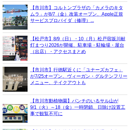
【市川市】コルトンプラザの「カメラのキタ
ムラ」が8/7（金）改装オープン、Apple正規
サービスプロバイダ（修理）...
【松戸市】8/9（日）・10（月）松戸宿坂川献
灯まつり2026が開催、駐車場・駐輪場・屋台
（出店）・アクセスまとめ
【市川市】行徳駅近くに「ユナーズカフェ」
が7/25オープン、ヴィーガン・グルテンフリー
メニュー、テイクアウトも
【市川市動植物園】パンチのいるサル山が
9/1（火）～18（金）一時閉鎖、日除け設置工
事で観覧不可に