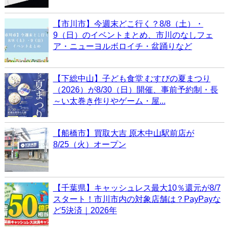
【市川市】今週末どこ行く？8/8（土）・
9（日）のイベントまとめ、市川のなしフェ
ア・ニューヨルボロイチ・盆踊りなど
【下総中山】子ども食堂 むすびの夏まつり
（2026）が8/30（日）開催、事前予約制・長
～い太巻き作りやゲーム・屋...
【船橋市】買取大吉 原木中山駅前店が
8/25（火）オープン
【千葉県】キャッシュレス最大10％還元が8/7
スタート！市川市内の対象店舗は？PayPayな
ど5決済｜2026年