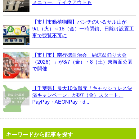
メニュー、テイクアウトも
【市川市動植物園】パンチのいるサル山が
9/1（火）～18（金）一時閉鎖、日除け設置工
事で観覧不可に
【市川市】南行徳自治会「納涼盆踊り大会
（2026）」が8/7（金）・8（土）東海面公園
で開催
【千葉県】最大10％還元「キャッシュレス決
済キャンペーン」が8/7（金）スタート、
PayPay・AEONPay・d...
キーワードから記事を探す