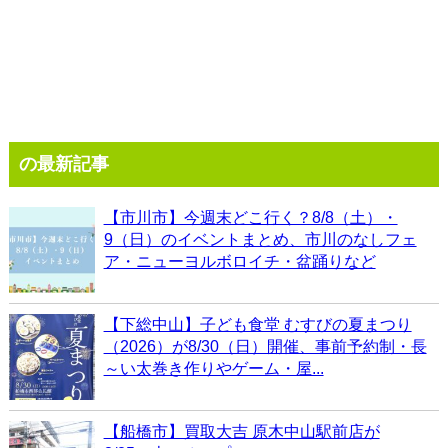
の最新記事
【市川市】今週末どこ行く？8/8（土）・
9（日）のイベントまとめ、市川のなしフェ
ア・ニューヨルボロイチ・盆踊りなど
【下総中山】子ども食堂 むすびの夏まつり
（2026）が8/30（日）開催、事前予約制・長
～い太巻き作りやゲーム・屋...
【船橋市】買取大吉 原木中山駅前店が