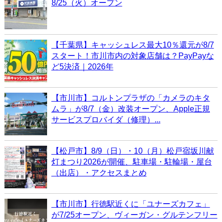
8/25（火）オープン
【千葉県】キャッシュレス最大10％還元が8/7
スタート！市川市内の対象店舗は？PayPayな
ど5決済｜2026年
【市川市】コルトンプラザの「カメラのキタ
ムラ」が8/7（金）改装オープン、Apple正規
サービスプロバイダ（修理）...
【松戸市】8/9（日）・10（月）松戸宿坂川献
灯まつり2026が開催、駐車場・駐輪場・屋台
（出店）・アクセスまとめ
【市川市】行徳駅近くに「ユナーズカフェ」
が7/25オープン、ヴィーガン・グルテンフリー