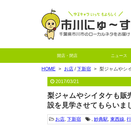
開店・閉店
ニュース
HOME
お店
/
下新宿
梨ジャムやシ
2017/03/21
梨ジャムやシイタケも販
設を見学させてもらいま
お店
,
下新宿
,
妙典駅
,
東西線
,