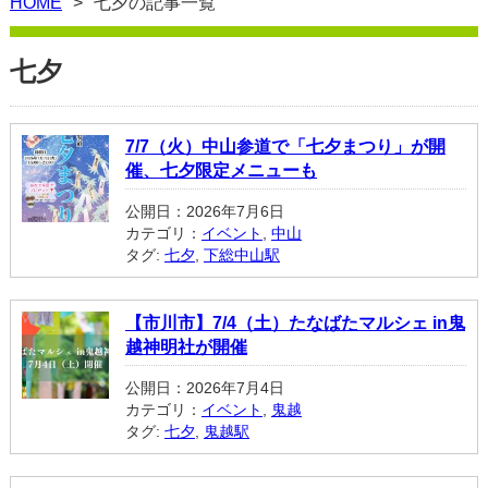
HOME
七夕の記事一覧
七夕
7/7（火）中山参道で「七夕まつり」が開
催、七夕限定メニューも
公開日：2026年7月6日
カテゴリ：
イベント
,
中山
タグ:
七夕
,
下総中山駅
【市川市】7/4（土）たなばたマルシェ in鬼
越神明社が開催
公開日：2026年7月4日
カテゴリ：
イベント
,
鬼越
タグ:
七夕
,
鬼越駅