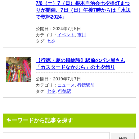
7/6（土）7（日）根本自治会七夕提灯まつ
りが開催、7日（日）午後7時からは「水辺
で乾杯2024」
公開日：2024年7月5日
カテゴリ：
イベント
,
市川
タグ:
七夕
【行徳・夏の風物詩】駅前のパン屋さん
「カスタードなかむら」の七夕飾り
公開日：2019年7月7日
カテゴリ：
ニュース
,
行徳駅前
タグ:
七夕
,
行徳駅
キーワードから記事を探す