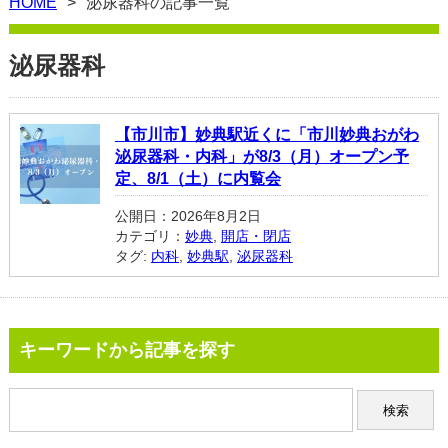
HOME
泌尿器科の記事一覧
泌尿器科
【市川市】妙典駅近くに「市川妙典おがわ
泌尿器科・内科」が8/3（月）オープン予
定、8/1（土）に内覧会
公開日：2026年8月2日
カテゴリ：
妙典
,
開店・閉店
タグ:
内科
,
妙典駅
,
泌尿器科
キーワードから記事を探す