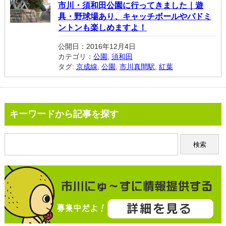
市川・須和田公園に行ってきました｜遊
具・野球場あり、キャッチボールやバドミ
ントンも楽しめますよ！
公開日：2016年12月4日
カテゴリ：
公園
,
須和田
タグ:
京成線
,
公園
,
市川真間駅
,
紅葉
キーワードから記事を探す