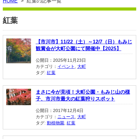
HOME
紅葉の記事一覧
紅葉
【市川市】11/22（土）～12/7（日）もみじ
観賞会が大町公園にて開催中【2025】
公開日：2025年11月23日
カテゴリ：
イベント
,
大町
タグ:
紅葉
まさに今が見頃！大町公園・もみじ山の様
子、市川市最大の紅葉狩りスポット
公開日：2017年12月4日
カテゴリ：
ニュース
,
大町
タグ:
動植物園
,
紅葉