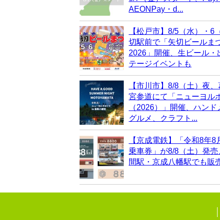
AEONPay・d...
【松戸市】8/5（水）・6
切駅前で「矢切ビールま
2026」開催、生ビール
テージイベントも
【市川市】8/8（土）夜
宮参道にて「ニューヨル
（2026）」開催、ハン
グルメ、クラフト...
【京成電鉄】「令和8年8
乗車券」が8/8（土）発
間駅・京成八幡駅でも販