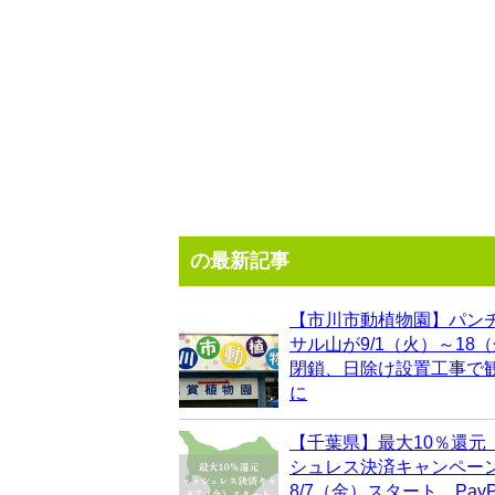
の最新記事
【市川市動植物園】パン
サル山が9/1（火）～18
閉鎖、日除け設置工事で
に
【千葉県】最大10％還元
シュレス決済キャンペー
8/7（金）スタート、PayP