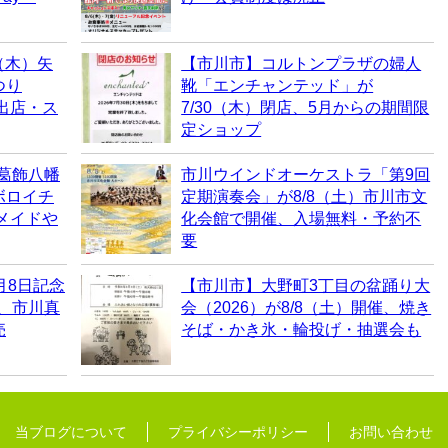
（木）矢
【市川市】コルトンプラザの婦人
つり
靴「エンチャンテッド」が
・出店・ス
7/30（木）閉店、5月からの期間限
定ショップ
、葛飾八幡
市川ウインドオーケストラ「第9回
ボロイチ
定期演奏会」が8/8（土）市川市文
ドメイドや
化会館で開催、入場無料・予約不
要
月8日記念
【市川市】大野町3丁目の盆踊り大
売、市川真
会（2026）が8/8（土）開催、焼き
売
そば・かき氷・輪投げ・抽選会も
当ブログについて
プライバシーポリシー
お問い合わせ