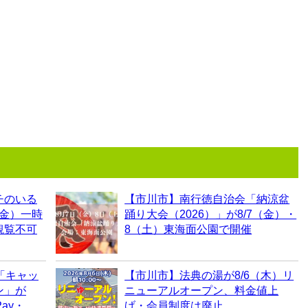
チのいる
【市川市】南行徳自治会「納涼盆
（金）一時
踊り大会（2026）」が8/7（金）・
観覧不可
8（土）東海面公園で開催
「キャッ
【市川市】法典の湯が8/6（木）リ
ン」が
ニューアルオープン、料金値上
ay・
げ・会員制度は廃止