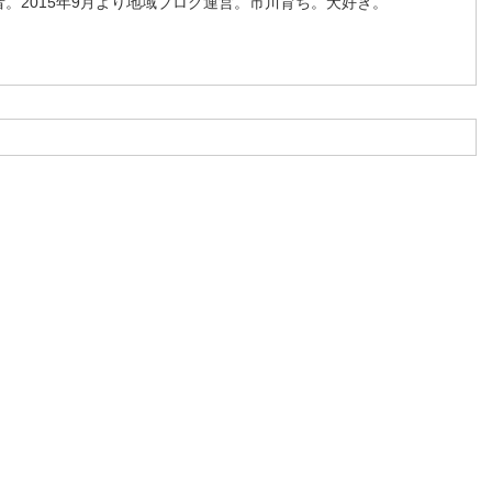
。2015年9月より地域ブログ運営。市川育ち。犬好き。