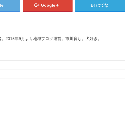
te
Google＋
はてな
。2015年9月より地域ブログ運営。市川育ち。犬好き。