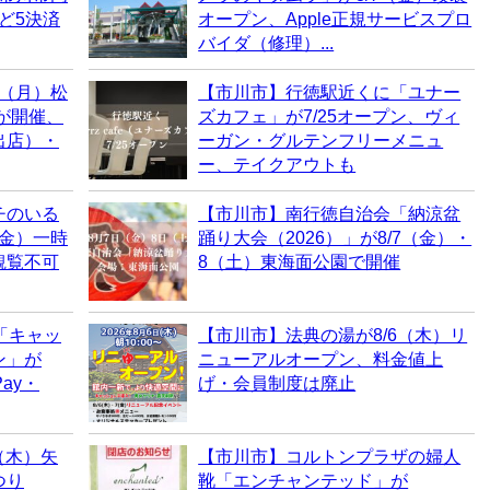
など5決済
オープン、Apple正規サービスプロ
バイダ（修理）...
0（月）松
【市川市】行徳駅近くに「ユナー
6が開催、
ズカフェ」が7/25オープン、ヴィ
出店）・
ーガン・グルテンフリーメニュ
ー、テイクアウトも
チのいる
【市川市】南行徳自治会「納涼盆
（金）一時
踊り大会（2026）」が8/7（金）・
観覧不可
8（土）東海面公園で開催
「キャッ
【市川市】法典の湯が8/6（木）リ
ン」が
ニューアルオープン、料金値上
ay・
げ・会員制度は廃止
（木）矢
【市川市】コルトンプラザの婦人
つり
靴「エンチャンテッド」が