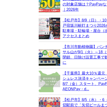
の対象店舗は？PayPay
｜2026年
【松戸市】8/9（日）・1
戸宿坂川献灯まつり202
駐車場・駐輪場・屋台（
アクセスまとめ
【市川市動植物園】パン
サル山が9/1（火）～18
閉鎖、日除け設置工事で
に
【千葉県】最大10％還元
シュレス決済キャンペー
8/7（金）スタート、PayP
AEONPay・d...
【松戸市】8/5（水）・6
切駅前で「矢切ビールま