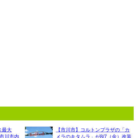
ス最大
【市川市】コルトンプラザの「カ
！市川市内
メラのキタムラ」が8/7（金）改装