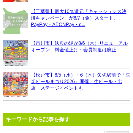
【千葉県】最大10％還元「キャッシュレス決
済キャンペーン」が8/7（金）スタート、
PayPay・AEONPay・d...
【市川市】法典の湯が8/6（木）リニューアル
オープン、料金値上げ・会員制度は廃止
【松戸市】8/5（水）・6（木）矢切駅前で「矢
切ビールまつり2026」開催、生ビール・出
店・ステージイベントも
キーワードから記事を探す