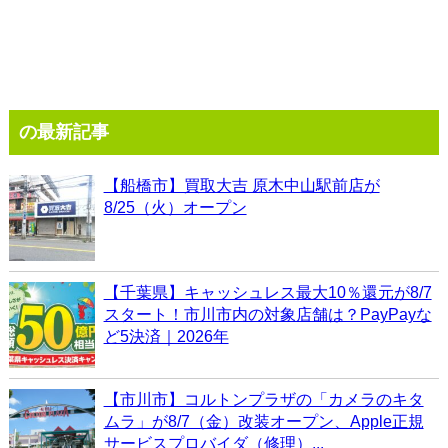
の最新記事
【船橋市】買取大吉 原木中山駅前店が
8/25（火）オープン
【千葉県】キャッシュレス最大10％還元が8/7
スタート！市川市内の対象店舗は？PayPayな
ど5決済｜2026年
【市川市】コルトンプラザの「カメラのキタ
ムラ」が8/7（金）改装オープン、Apple正規
サービスプロバイダ（修理）...