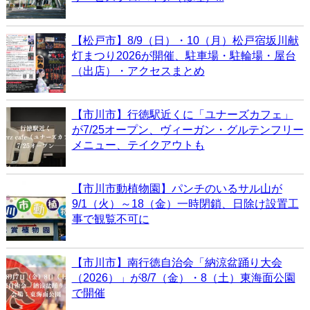
【松戸市】8/9（日）・10（月）松戸宿坂川献
灯まつり2026が開催、駐車場・駐輪場・屋台
（出店）・アクセスまとめ
【市川市】行徳駅近くに「ユナーズカフェ」
が7/25オープン、ヴィーガン・グルテンフリー
メニュー、テイクアウトも
【市川市動植物園】パンチのいるサル山が
9/1（火）～18（金）一時閉鎖、日除け設置工
事で観覧不可に
【市川市】南行徳自治会「納涼盆踊り大会
（2026）」が8/7（金）・8（土）東海面公園
で開催