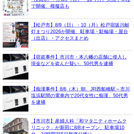
で開催、模擬店も
【松戸市】8/9（日）・10（月）松戸宿坂川献
灯まつり2026が開催、駐車場・駐輪場・屋台
（出店）・アクセスまとめ
【窃盗事件】市川市・本八幡の店舗に侵入し
現金などを盗んだ疑い、50代男を逮捕
【痴漢事件】8/6（木）朝、JR西船橋駅～市川
塩浜駅間の電車内で20代女性に痴漢、50代男
を逮捕
【市川市】産婦人科「和マタニティホームク
リニック」が新田に8/8オープン、駐車場10