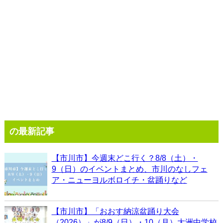
の最新記事
【市川市】今週末どこ行く？8/8（土）・
9（日）のイベントまとめ、市川のなしフェ
ア・ニューヨルボロイチ・盆踊りなど
【市川市】「おおす納涼盆踊り大会
（2026）」が8/9（日）・10（月）大洲中学校