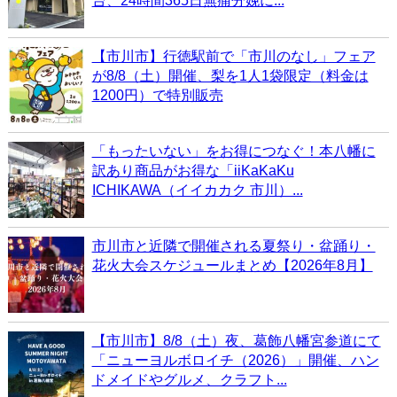
台、24時間365日無痛分娩に...
【市川市】行徳駅前で「市川のなし」フェア
が8/8（土）開催、梨を1人1袋限定（料金は
1200円）で特別販売
「もったいない」をお得につなぐ！本八幡に
訳あり商品がお得な「iiKaKaKu
ICHIKAWA（イイカカク 市川）...
市川市と近隣で開催される夏祭り・盆踊り・
花火大会スケジュールまとめ【2026年8月】
【市川市】8/8（土）夜、葛飾八幡宮参道にて
「ニューヨルボロイチ（2026）」開催、ハン
ドメイドやグルメ、クラフト...