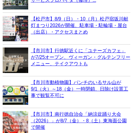
サービスプロバイダ（修理）...
【松戸市】8/9（日）・10（月）松戸宿坂川献
灯まつり2026が開催、駐車場・駐輪場・屋台
（出店）・アクセスまとめ
【市川市】行徳駅近くに「ユナーズカフェ」
が7/25オープン、ヴィーガン・グルテンフリー
メニュー、テイクアウトも
【市川市動植物園】パンチのいるサル山が
9/1（火）～18（金）一時閉鎖、日除け設置工
事で観覧不可に
【市川市】南行徳自治会「納涼盆踊り大会
（2026）」が8/7（金）・8（土）東海面公園
で開催