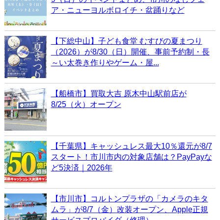
ア・ニューヨルボロイチ・盆踊りなど
【下総中山】子ども食堂 むすびの夏まつり
（2026）が8/30（日）開催、事前予約制・長
～い太巻き作りやゲーム・屋...
【船橋市】買取大吉 原木中山駅前店が
8/25（火）オープン
【千葉県】キャッシュレス最大10％還元が8/7
スタート！市川市内の対象店舗は？PayPayな
ど5決済｜2026年
【市川市】コルトンプラザの「カメラのキタ
ムラ」が8/7（金）改装オープン、Apple正規