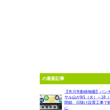
の最新記事
【市川市動植物園】パン
サル山が9/1（火）～18
閉鎖、日除け設置工事で
に