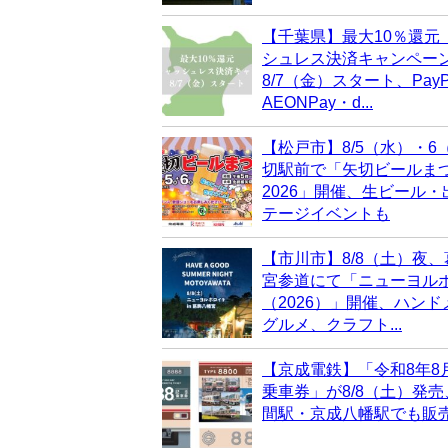
【千葉県】最大10％還元
シュレス決済キャンペー
8/7（金）スタート、PayP
AEONPay・d...
【松戸市】8/5（水）・6
切駅前で「矢切ビールま
2026」開催、生ビール
テージイベントも
【市川市】8/8（土）夜
宮参道にて「ニューヨル
（2026）」開催、ハン
グルメ、クラフト...
【京成電鉄】「令和8年8
乗車券」が8/8（土）発
間駅・京成八幡駅でも販