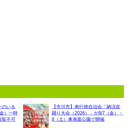
チのいる
【市川市】南行徳自治会「納涼盆
（金）一時
踊り大会（2026）」が8/7（金）・
観覧不可
8（土）東海面公園で開催