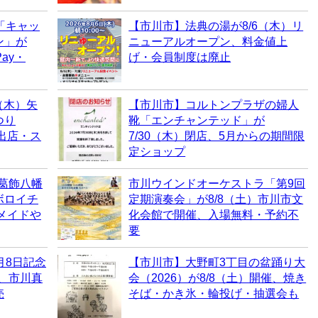
「キャッ
【市川市】法典の湯が8/6（木）リ
ン」が
ニューアルオープン、料金値上
ay・
げ・会員制度は廃止
（木）矢
【市川市】コルトンプラザの婦人
つり
靴「エンチャンテッド」が
・出店・ス
7/30（木）閉店、5月からの期間限
定ショップ
、葛飾八幡
市川ウインドオーケストラ「第9回
ボロイチ
定期演奏会」が8/8（土）市川市文
ドメイドや
化会館で開催、入場無料・予約不
要
月8日記念
【市川市】大野町3丁目の盆踊り大
売、市川真
会（2026）が8/8（土）開催、焼き
売
そば・かき氷・輪投げ・抽選会も