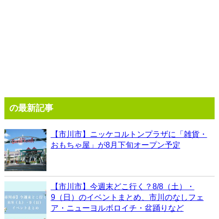
の最新記事
【市川市】ニッケコルトンプラザに「雑貨・
おもちゃ屋」が8月下旬オープン予定
【市川市】今週末どこ行く？8/8（土）・
9（日）のイベントまとめ、市川のなしフェ
ア・ニューヨルボロイチ・盆踊りなど