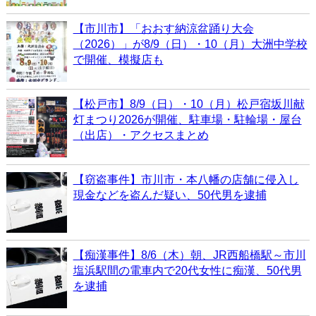
【市川市】「おおす納涼盆踊り大会
（2026）」が8/9（日）・10（月）大洲中学校
で開催、模擬店も
【松戸市】8/9（日）・10（月）松戸宿坂川献
灯まつり2026が開催、駐車場・駐輪場・屋台
（出店）・アクセスまとめ
【窃盗事件】市川市・本八幡の店舗に侵入し
現金などを盗んだ疑い、50代男を逮捕
【痴漢事件】8/6（木）朝、JR西船橋駅～市川
塩浜駅間の電車内で20代女性に痴漢、50代男
を逮捕