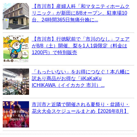
【市川市】産婦人科「和マタニティホームク
リニック」が新田に8/8オープン、駐車場10
台、24時間365日無痛分娩に...
【市川市】行徳駅前で「市川のなし」フェア
が8/8（土）開催、梨を1人1袋限定（料金は
1200円）で特別販売
「もったいない」をお得につなぐ！本八幡に
訳あり商品がお得な「iiKaKaKu
ICHIKAWA（イイカカク 市川）...
市川市と近隣で開催される夏祭り・盆踊り・
花火大会スケジュールまとめ【2026年8月】