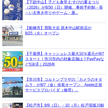
【下総中山】子ども食堂 むすびの夏まつり
（2026）が8/30（日）開催、事前予約制・長
～い太巻き作りやゲーム・屋...
【船橋市】買取大吉 原木中山駅前店が
8/25（火）オープン
【千葉県】キャッシュレス最大10％還元が8/7
スタート！市川市内の対象店舗は？PayPayな
ど5決済｜2026年
【市川市】コルトンプラザの「カメラのキタ
ムラ」が8/7（金）改装オープン、Apple正規
サービスプロバイダ（修理）...
【松戸市】8/9（日）・10（月）松戸宿坂川献