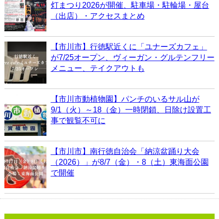
灯まつり2026が開催、駐車場・駐輪場・屋台
（出店）・アクセスまとめ
【市川市】行徳駅近くに「ユナーズカフェ」
が7/25オープン、ヴィーガン・グルテンフリー
メニュー、テイクアウトも
【市川市動植物園】パンチのいるサル山が
9/1（火）～18（金）一時閉鎖、日除け設置工
事で観覧不可に
【市川市】南行徳自治会「納涼盆踊り大会
（2026）」が8/7（金）・8（土）東海面公園
で開催