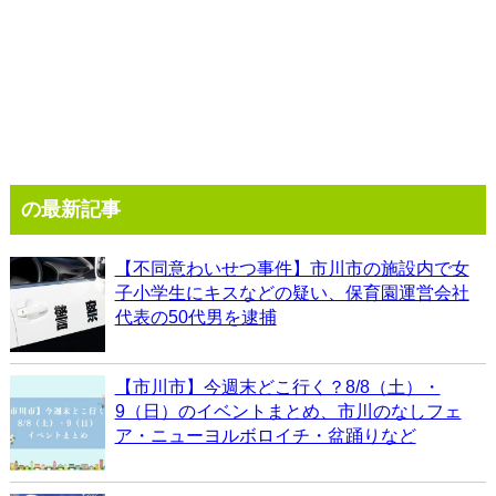
の最新記事
【不同意わいせつ事件】市川市の施設内で女
子小学生にキスなどの疑い、保育園運営会社
代表の50代男を逮捕
【市川市】今週末どこ行く？8/8（土）・
9（日）のイベントまとめ、市川のなしフェ
ア・ニューヨルボロイチ・盆踊りなど