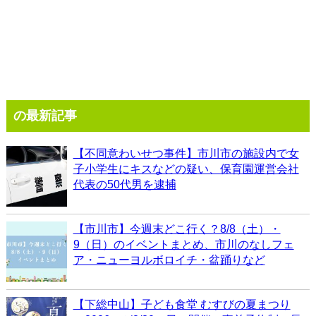
の最新記事
【不同意わいせつ事件】市川市の施設内で女
子小学生にキスなどの疑い、保育園運営会社
代表の50代男を逮捕
【市川市】今週末どこ行く？8/8（土）・
9（日）のイベントまとめ、市川のなしフェ
ア・ニューヨルボロイチ・盆踊りなど
【下総中山】子ども食堂 むすびの夏まつり