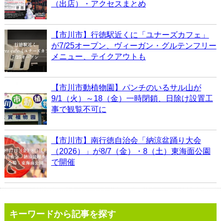
（出店）・アクセスまとめ
【市川市】行徳駅近くに「ユナーズカフェ」
が7/25オープン、ヴィーガン・グルテンフリー
メニュー、テイクアウトも
【市川市動植物園】パンチのいるサル山が
9/1（火）～18（金）一時閉鎖、日除け設置工
事で観覧不可に
【市川市】南行徳自治会「納涼盆踊り大会
（2026）」が8/7（金）・8（土）東海面公園
で開催
キーワードから記事を探す