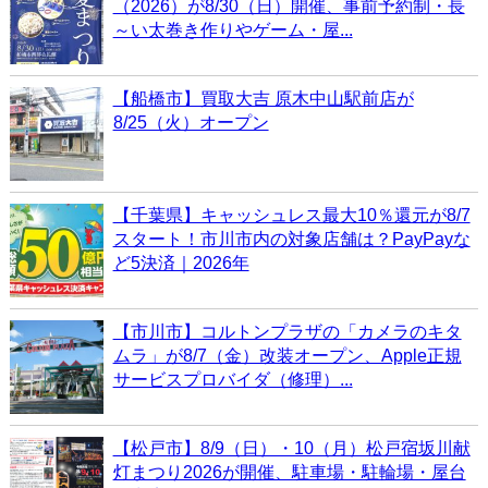
（2026）が8/30（日）開催、事前予約制・長
～い太巻き作りやゲーム・屋...
【船橋市】買取大吉 原木中山駅前店が
8/25（火）オープン
【千葉県】キャッシュレス最大10％還元が8/7
スタート！市川市内の対象店舗は？PayPayな
ど5決済｜2026年
【市川市】コルトンプラザの「カメラのキタ
ムラ」が8/7（金）改装オープン、Apple正規
サービスプロバイダ（修理）...
【松戸市】8/9（日）・10（月）松戸宿坂川献
灯まつり2026が開催、駐車場・駐輪場・屋台