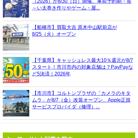
（2026）が8/30（日）開催、事前予約制・長
～い太巻き作りやゲーム・屋...
【船橋市】買取大吉 原木中山駅前店が
8/25（火）オープン
【千葉県】キャッシュレス最大10％還元が8/7
スタート！市川市内の対象店舗は？PayPayな
ど5決済｜2026年
【市川市】コルトンプラザの「カメラのキタ
ムラ」が8/7（金）改装オープン、Apple正規
サービスプロバイダ（修理）...