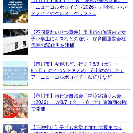
【市川市】8/8（土）夜、葛飾八幡宮参道にて
「ニューヨルボロイチ（2026）」開催、ハン
ドメイドやグルメ、クラフト...
【不同意わいせつ事件】市川市の施設内で女
子小学生にキスなどの疑い、保育園運営会社
代表の50代男を逮捕
【市川市】今週末どこ行く？8/8（土）・
9（日）のイベントまとめ、市川のなしフェ
ア・ニューヨルボロイチ・盆踊りなど
【市川市】南行徳自治会「納涼盆踊り大会
（2026）」が8/7（金）・8（土）東海面公園
で開催
【下総中山】子ども食堂 むすびの夏まつり