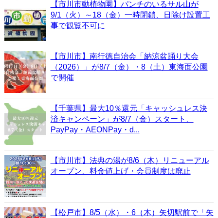
【市川市動植物園】パンチのいるサル山が
9/1（火）～18（金）一時閉鎖、日除け設置工
事で観覧不可に
【市川市】南行徳自治会「納涼盆踊り大会
（2026）」が8/7（金）・8（土）東海面公園
で開催
【千葉県】最大10％還元「キャッシュレス決
済キャンペーン」が8/7（金）スタート、
PayPay・AEONPay・d...
【市川市】法典の湯が8/6（木）リニューアル
オープン、料金値上げ・会員制度は廃止
【松戸市】8/5（水）・6（木）矢切駅前で「矢