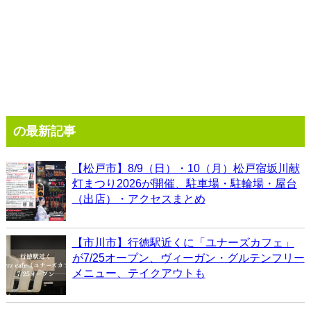
の最新記事
【松戸市】8/9（日）・10（月）松戸宿坂川献
灯まつり2026が開催、駐車場・駐輪場・屋台
（出店）・アクセスまとめ
【市川市】行徳駅近くに「ユナーズカフェ」
が7/25オープン、ヴィーガン・グルテンフリー
メニュー、テイクアウトも