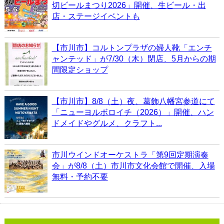
切ビールまつり2026」開催、生ビール・出
店・ステージイベントも
【市川市】コルトンプラザの婦人靴「エンチ
ャンテッド」が7/30（木）閉店、5月からの期
間限定ショップ
【市川市】8/8（土）夜、葛飾八幡宮参道にて
「ニューヨルボロイチ（2026）」開催、ハン
ドメイドやグルメ、クラフト...
市川ウインドオーケストラ「第9回定期演奏
会」が8/8（土）市川市文化会館で開催、入場
無料・予約不要