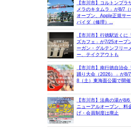
【市川市】コルトンプラ
メラのキタムラ」が8/7
オープン、Apple正規サ
バイダ（修理）...
【市川市】行徳駅近くに
ズカフェ」が7/25オープ
ーガン・グルテンフリー
ー、テイクアウトも
【市川市】南行徳自治会
踊り大会（2026）」が8/
8（土）東海面公園で開催
【市川市】法典の湯が8/
ニューアルオープン、料
げ・会員制度は廃止