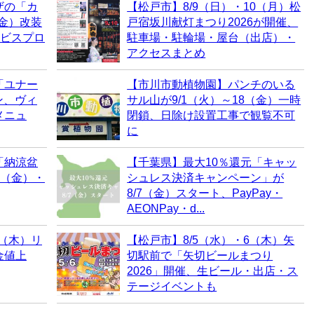
ザの「カ
【松戸市】8/9（日）・10（月）松
（金）改装
戸宿坂川献灯まつり2026が開催、
ービスプロ
駐車場・駐輪場・屋台（出店）・
アクセスまとめ
「ユナー
【市川市動植物園】パンチのいる
ン、ヴィ
サル山が9/1（火）～18（金）一時
メニュ
閉鎖、日除け設置工事で観覧不可
に
「納涼盆
【千葉県】最大10％還元「キャッ
7（金）・
シュレス決済キャンペーン」が
8/7（金）スタート、PayPay・
AEONPay・d...
6（木）リ
【松戸市】8/5（水）・6（木）矢
金値上
切駅前で「矢切ビールまつり
2026」開催、生ビール・出店・ス
テージイベントも