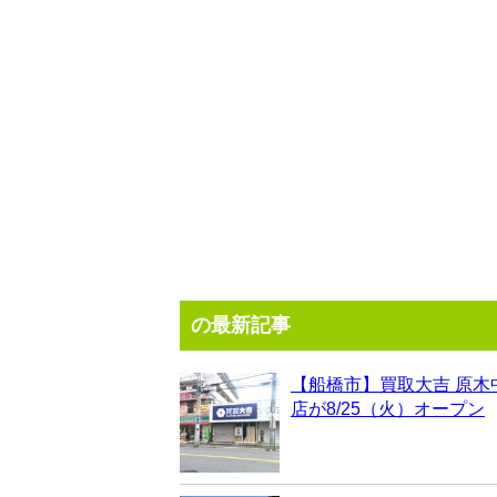
の最新記事
【船橋市】買取大吉 原木
店が8/25（火）オープン