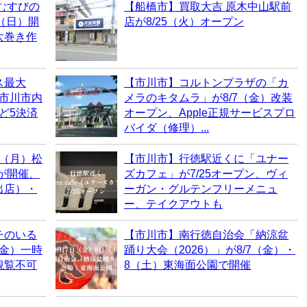
むすびの
【船橋市】買取大吉 原木中山駅前
0（日）開
店が8/25（火）オープン
太巻き作
ス最大
【市川市】コルトンプラザの「カ
！市川市内
メラのキタムラ」が8/7（金）改装
など5決済
オープン、Apple正規サービスプロ
バイダ（修理）...
0（月）松
【市川市】行徳駅近くに「ユナー
6が開催、
ズカフェ」が7/25オープン、ヴィ
出店）・
ーガン・グルテンフリーメニュ
ー、テイクアウトも
チのいる
【市川市】南行徳自治会「納涼盆
（金）一時
踊り大会（2026）」が8/7（金）・
観覧不可
8（土）東海面公園で開催