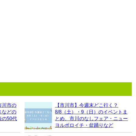
市川市の
【市川市】今週末どこ行く？
スなどの
8/8（土）・9（日）のイベントま
の50代
とめ、市川のなしフェア・ニュー
ヨルボロイチ・盆踊りなど