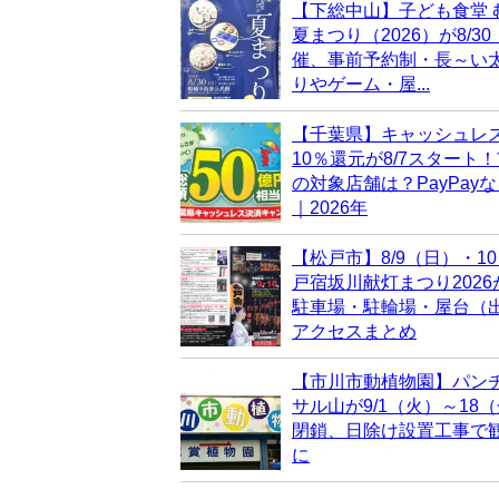
【下総中山】子ども食堂 
夏まつり（2026）が8/3
催、事前予約制・長～い
りやゲーム・屋...
【千葉県】キャッシュレ
10％還元が8/7スタート
の対象店舗は？PayPay
｜2026年
【松戸市】8/9（日）・1
戸宿坂川献灯まつり202
駐車場・駐輪場・屋台（
アクセスまとめ
【市川市動植物園】パン
サル山が9/1（火）～18
閉鎖、日除け設置工事で
に