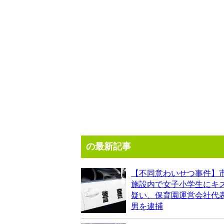
の最新記事
【不同意わいせつ事件】
施設内で女子小学生にキ
疑い、保育園運営会社代表
男を逮捕