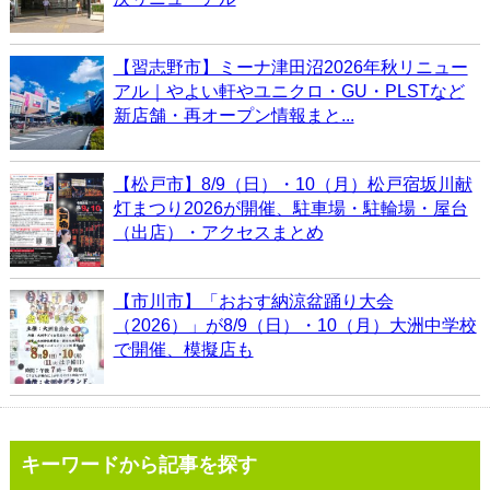
【習志野市】ミーナ津田沼2026年秋リニュー
アル｜やよい軒やユニクロ・GU・PLSTなど
新店舗・再オープン情報まと...
【松戸市】8/9（日）・10（月）松戸宿坂川献
灯まつり2026が開催、駐車場・駐輪場・屋台
（出店）・アクセスまとめ
【市川市】「おおす納涼盆踊り大会
（2026）」が8/9（日）・10（月）大洲中学校
で開催、模擬店も
キーワードから記事を探す