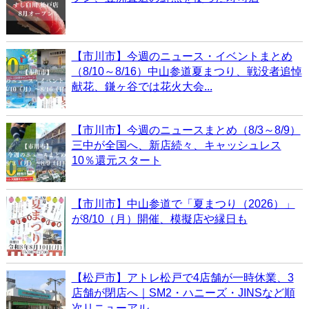
【市川市】今週のニュース・イベントまとめ
（8/10～8/16）中山参道夏まつり、戦没者追悼
献花、鎌ヶ谷では花火大会...
【市川市】今週のニュースまとめ（8/3～8/9）
三中が全国へ、新店続々、キャッシュレス
10％還元スタート
【市川市】中山参道で「夏まつり（2026）」
が8/10（月）開催、模擬店や縁日も
【松戸市】アトレ松戸で4店舗が一時休業、3
店舗が閉店へ｜SM2・ハニーズ・JINSなど順
次リニューアル