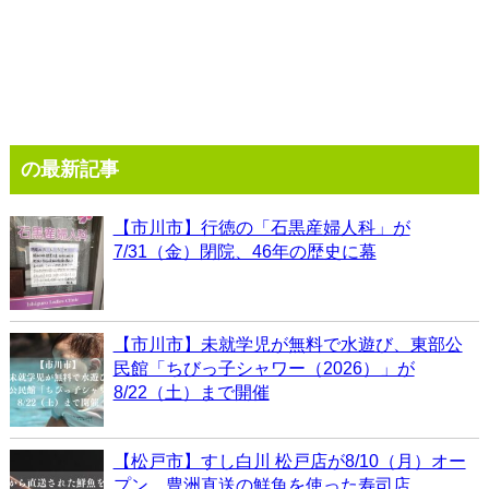
の最新記事
【市川市】行徳の「石黒産婦人科」が
7/31（金）閉院、46年の歴史に幕
【市川市】未就学児が無料で水遊び、東部公
民館「ちびっ子シャワー（2026）」が
8/22（土）まで開催
【松戸市】すし白川 松戸店が8/10（月）オー
プン、豊洲直送の鮮魚を使った寿司店