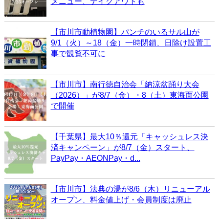
メニュー、テイクアウトも
【市川市動植物園】パンチのいるサル山が
9/1（火）～18（金）一時閉鎖、日除け設置工
事で観覧不可に
【市川市】南行徳自治会「納涼盆踊り大会
（2026）」が8/7（金）・8（土）東海面公園
で開催
【千葉県】最大10％還元「キャッシュレス決
済キャンペーン」が8/7（金）スタート、
PayPay・AEONPay・d...
【市川市】法典の湯が8/6（木）リニューアル
オープン、料金値上げ・会員制度は廃止