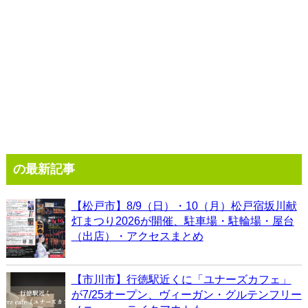
の最新記事
【松戸市】8/9（日）・10（月）松戸宿坂川献
灯まつり2026が開催、駐車場・駐輪場・屋台
（出店）・アクセスまとめ
【市川市】行徳駅近くに「ユナーズカフェ」
が7/25オープン、ヴィーガン・グルテンフリー