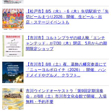
【松戸市】8/5（水）・6（木）矢切駅前で「矢
切ビールまつり2026」開催、生ビール・出
店・ステージイベントも
【市川市】コルトンプラザの婦人靴「エンチ
ャンテッド」が7/30（木）閉店、5月からの期
間限定ショップ
【市川市】8/8（土）夜、葛飾八幡宮参道にて
「ニューヨルボロイチ（2026）」開催、ハン
ドメイドやグルメ、クラフト...
市川ウインドオーケストラ「第9回定期演奏
会」が8/8（土）市川市文化会館で開催、入場
無料・予約不要