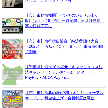
メニュー、テイクアウトも
【市川市動植物園】パンチのいるサル山が
9/1（火）～18（金）一時閉鎖、日除け設置工
事で観覧不可に
【市川市】南行徳自治会「納涼盆踊り大会
（2026）」が8/7（金）・8（土）東海面公園
で開催
【千葉県】最大10％還元「キャッシュレス決
済キャンペーン」が8/7（金）スタート、
PayPay・AEONPay・d...
【市川市】法典の湯が8/6（木）リニューアル
オープン、料金値上げ・会員制度は廃止