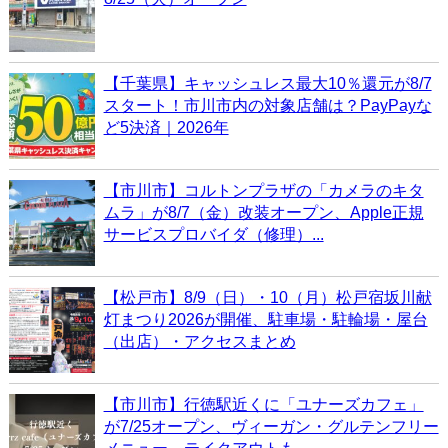
【千葉県】キャッシュレス最大10％還元が8/7
スタート！市川市内の対象店舗は？PayPayな
ど5決済｜2026年
【市川市】コルトンプラザの「カメラのキタ
ムラ」が8/7（金）改装オープン、Apple正規
サービスプロバイダ（修理）...
【松戸市】8/9（日）・10（月）松戸宿坂川献
灯まつり2026が開催、駐車場・駐輪場・屋台
（出店）・アクセスまとめ
【市川市】行徳駅近くに「ユナーズカフェ」
が7/25オープン、ヴィーガン・グルテンフリー