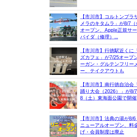
【市川市】コルトンプラ
メラのキタムラ」が8/7
オープン、Apple正規サ
バイダ（修理）...
【市川市】行徳駅近くに
ズカフェ」が7/25オープ
ーガン・グルテンフリー
ー、テイクアウトも
【市川市】南行徳自治会
踊り大会（2026）」が8/
8（土）東海面公園で開催
【市川市】法典の湯が8/
ニューアルオープン、料
げ・会員制度は廃止