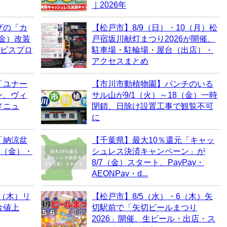
｜2026年
ザの「カ
【松戸市】8/9（日）・10（月）松
（金）改装
戸宿坂川献灯まつり2026が開催、
ービスプロ
駐車場・駐輪場・屋台（出店）・
アクセスまとめ
「ユナー
【市川市動植物園】パンチのいる
ン、ヴィ
サル山が9/1（火）～18（金）一時
メニュ
閉鎖、日除け設置工事で観覧不可
に
「納涼盆
【千葉県】最大10％還元「キャッ
7（金）・
シュレス決済キャンペーン」が
8/7（金）スタート、PayPay・
AEONPay・d...
6（木）リ
【松戸市】8/5（水）・6（木）矢
金値上
切駅前で「矢切ビールまつり
2026」開催、生ビール・出店・ス