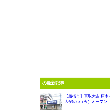
の最新記事
【船橋市】買取大吉 原木
店が8/25（火）オープン