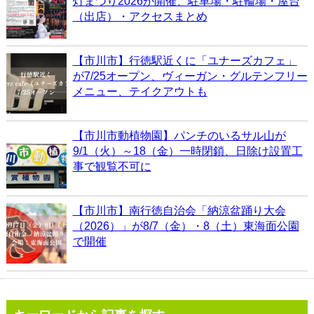
灯まつり2026が開催、駐車場・駐輪場・屋台
（出店）・アクセスまとめ
【市川市】行徳駅近くに「ユナーズカフェ」
が7/25オープン、ヴィーガン・グルテンフリー
メニュー、テイクアウトも
【市川市動植物園】パンチのいるサル山が
9/1（火）～18（金）一時閉鎖、日除け設置工
事で観覧不可に
【市川市】南行徳自治会「納涼盆踊り大会
（2026）」が8/7（金）・8（土）東海面公園
で開催