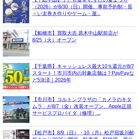
（2026）が8/30（日）開催、事前予約制・長
～い太巻き作りやゲーム・屋...
【船橋市】買取大吉 原木中山駅前店が
8/25（火）オープン
【千葉県】キャッシュレス最大10％還元が8/7
スタート！市川市内の対象店舗は？PayPayな
ど5決済｜2026年
【市川市】コルトンプラザの「カメラのキタ
ムラ」が8/7（金）改装オープン、Apple正規
サービスプロバイダ（修理）...
【松戸市】8/9（日）・10（月）松戸宿坂川献