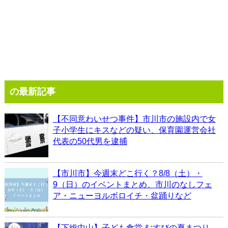
の最新記事
【不同意わいせつ事件】市川市の施設内で女
子小学生にキスなどの疑い、保育園運営会社
代表の50代男を逮捕
【市川市】今週末どこ行く？8/8（土）・
9（日）のイベントまとめ、市川のなしフェ
ア・ニューヨルボロイチ・盆踊りなど
【下総中山】子ども食堂 むすびの夏まつり