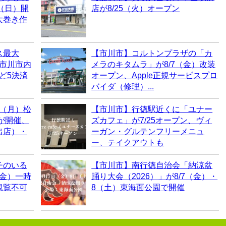
0（日）開
店が8/25（火）オープン
太巻き作
ス最大
【市川市】コルトンプラザの「カ
！市川市内
メラのキタムラ」が8/7（金）改装
など5決済
オープン、Apple正規サービスプロ
バイダ（修理）...
0（月）松
【市川市】行徳駅近くに「ユナー
6が開催、
ズカフェ」が7/25オープン、ヴィ
出店）・
ーガン・グルテンフリーメニュ
ー、テイクアウトも
チのいる
【市川市】南行徳自治会「納涼盆
（金）一時
踊り大会（2026）」が8/7（金）・
観覧不可
8（土）東海面公園で開催