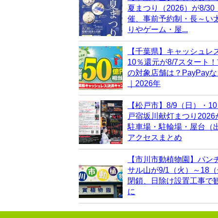
夏まつり（2026）が8/3
催、事前予約制・長～い
りやゲーム・屋...
【千葉県】キャッシュレ
10％還元が8/7スタート
の対象店舗は？PayPay
｜2026年
【松戸市】8/9（日）・1
戸宿坂川献灯まつり202
駐車場・駐輪場・屋台（
アクセスまとめ
【市川市動植物園】パン
サル山が9/1（火）～18
閉鎖、日除け設置工事で
に