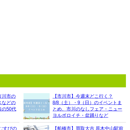
市川市の
【市川市】今週末どこ行く？
スなどの
8/8（土）・9（日）のイベントま
の50代
とめ、市川のなしフェア・ニュー
ヨルボロイチ・盆踊りなど
むすびの
【船橋市】買取大吉 原木中山駅前