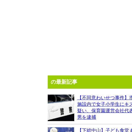
の最新記事
【不同意わいせつ事件】
施設内で女子小学生にキ
疑い、保育園運営会社代表
男を逮捕
【下総中山】子ども食堂 