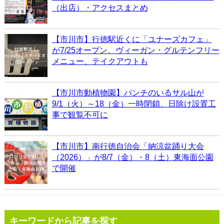
（出店）・アクセスまとめ
【市川市】行徳駅近くに「ユナーズカフェ」
が7/25オープン、ヴィーガン・グルテンフリー
メニュー、テイクアウトも
【市川市動植物園】パンチのいるサル山が
9/1（火）～18（金）一時閉鎖、日除け設置工
事で観覧不可に
【市川市】南行徳自治会「納涼盆踊り大会
（2026）」が8/7（金）・8（土）東海面公園
で開催
キーワードから記事を探す