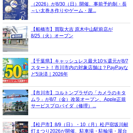
（2026）が8/30（日）開催、事前予約制・長
～い太巻き作りやゲーム・屋...
【船橋市】買取大吉 原木中山駅前店が
8/25（火）オープン
【千葉県】キャッシュレス最大10％還元が8/7
スタート！市川市内の対象店舗は？PayPayな
ど5決済｜2026年
【市川市】コルトンプラザの「カメラのキタ
ムラ」が8/7（金）改装オープン、Apple正規
サービスプロバイダ（修理）...
【松戸市】8/9（日）・10（月）松戸宿坂川献
灯まつり2026が開催、駐車場・駐輪場・屋台