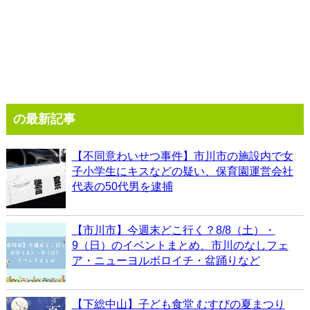
の最新記事
【不同意わいせつ事件】市川市の施設内で女
子小学生にキスなどの疑い、保育園運営会社
代表の50代男を逮捕
【市川市】今週末どこ行く？8/8（土）・
9（日）のイベントまとめ、市川のなしフェ
ア・ニューヨルボロイチ・盆踊りなど
【下総中山】子ども食堂 むすびの夏まつり